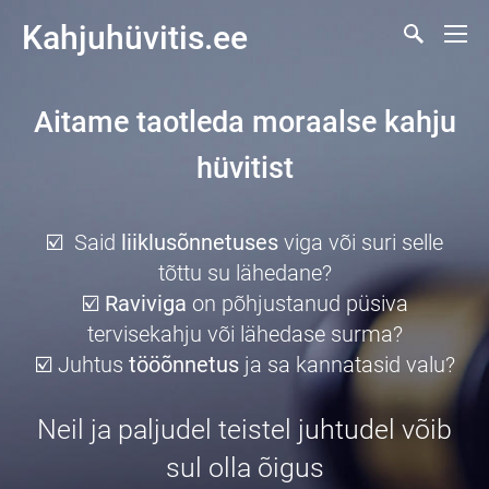
Kahjuhüvitis.ee
Aitame taotleda moraalse kahju
hüvitist
☑️ Said
liiklusõnnetuses
viga või suri selle
tõttu su lähedane?
☑️
Raviviga
on põhjustanud püsiva
tervisekahju või lähedase surma?
☑️ Juhtus
tööõnnetus
ja sa kannatasid valu?
Neil ja paljudel teistel juhtudel võib
sul olla õigus