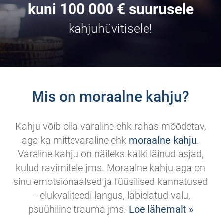
kuni 100 000 € suurusele
kahjuhüvitisele!
Mis on moraalne kahju?
Kahju võib olla varaline ehk rahas mõõdetav,
aga ka mittevaraline ehk
moraalne kahju
.
Varaline kahju on näiteks katki läinud asjad,
kulud ravimitele jms. Moraalne kahju aga on
sinu emotsionaalsed ja füüsilised kannatused
– elukvaliteedi langus, läbielatud valu,
psüühiline trauma jms.
Loe lähemalt »