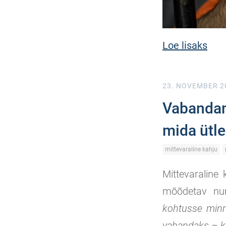
Loe lisaks
23. NOVEMBER 2
Vabandami
mida ütl
mittevaraline kahju
Mittevaraline
mõõdetav num
kohtusse minn
vabandaks – k