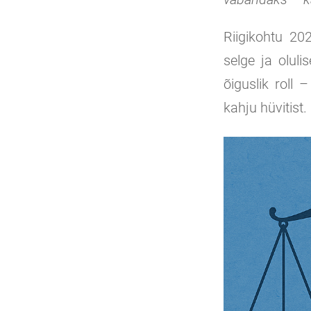
Riigikohtu 20
selge ja olul
õiguslik roll 
kahju hüvitist.