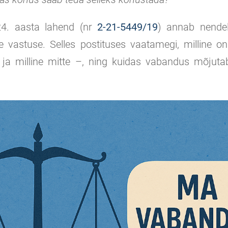
24. aasta lahend (nr
2-21-5449/19
) annab nendel
ise vastuse. Selles postituses vaatamegi, milline 
– ja milline mitte –, ning kuidas vabandus mõjuta