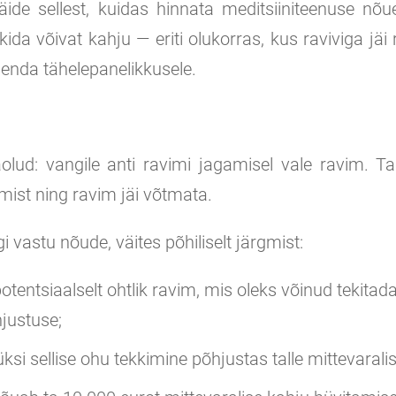
ide sellest, kuidas hinnata meditsiiniteenuse nõu
kkida võivat kahju — eriti olukorras, kus raviviga jäi
 enda tähelepanelikkusele.
aolud: vangile anti ravimi jagamisel vale ravim. 
mist ning ravim jäi võtmata.
gi vastu nõude, väites põhiliselt järgmist:
 potentsiaalselt ohtlik ravim, mis oleks võinud tekitad
hjustuse;
ksi sellise ohu tekkimine põhjustas talle mittevaralis