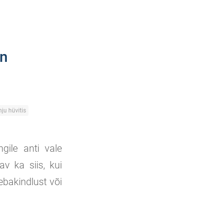
on
ju hüvitis
gile anti vale
v ka siis, kui
 ebakindlust või