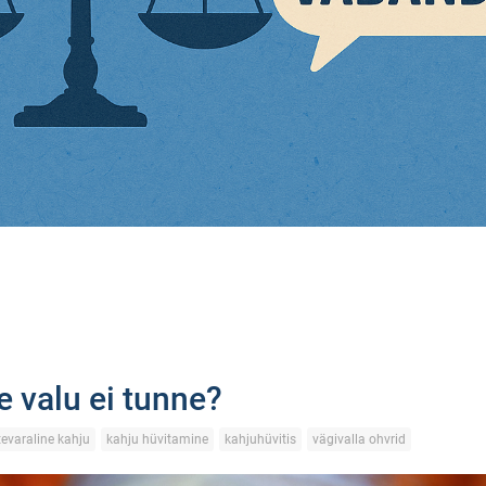
 valu ei tunne?
tevaraline kahju
kahju hüvitamine
kahjuhüvitis
vägivalla ohvrid