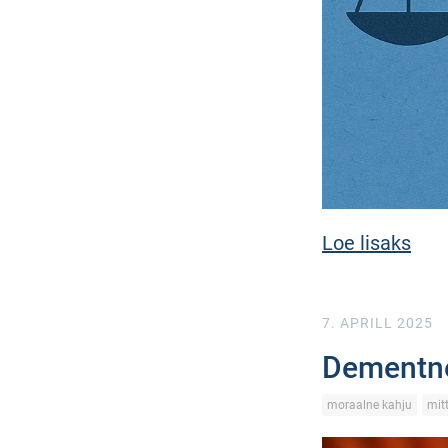
Loe lisaks
7. APRILL 2025
Dementne
moraalne kahju
mit