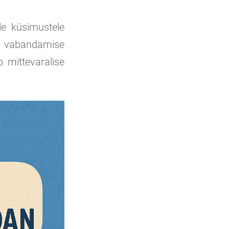
e küsimustele
on vabandamise
b mittevaralise