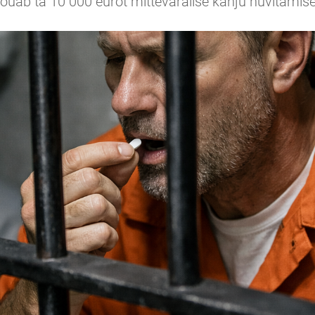
nõuab ta 10 000 eurot mittevaralise kahju hüvitamis