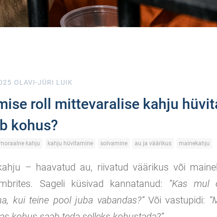
025
OLAVI-JÜRI LUIK
se roll mittevaralise kahju hüvit
eb kohus?
moraalne kahju
kahju hüvitamine
solvamine
au ja väärikus
mainekahju
 kahju – haavatud au, riivatud väärikus või maine
brites. Sageli küsivad kannatanud:
“Kas mul 
a, kui teine pool juba vabandas?”
Või vastupidi:
“
as kohus saab teda selleks kohustada?”