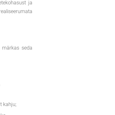
etekohasust ja
 realiseerumata
Ta märkas seda
a
t kahju;