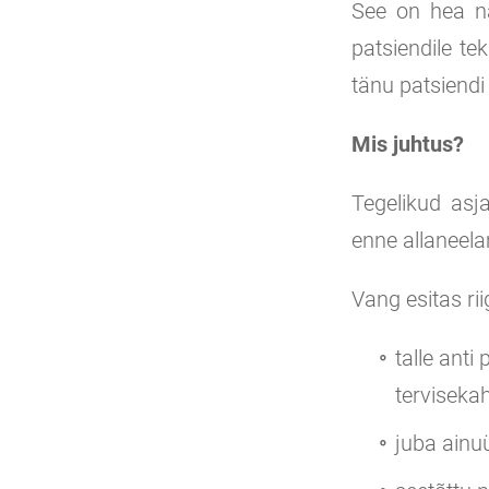
See on hea nä
patsiendile te
tänu patsiendi
Mis juhtus?
Tegelikud asj
enne allaneela
Vang esitas rii
talle anti
terviseka
juba ainuü