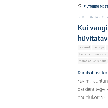
FILTREERI POST
5. VEEBRUAR
OLA
Kui vangi
hüvitatav
ravivead
raviviga
tervishoiuteenuse osu
moraalse kahju nõue
Riigikohus kä
ravim. Juhtum
patsient tegeli
ohuolukorra?