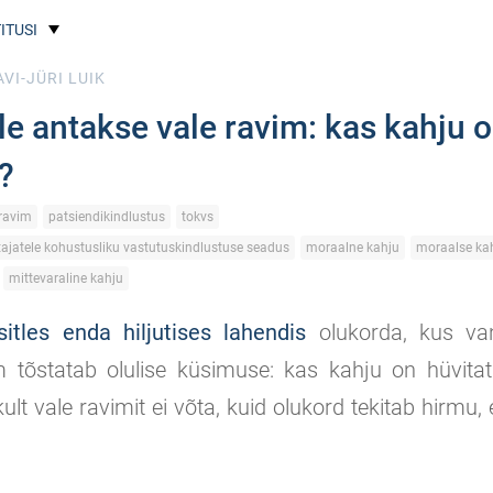
ITUSI
VI-JÜRI LUIK
le antakse vale ravim: kas kahju 
?
ravim
patsiendikindlustus
tokvs
tajatele kohustusliku vastutuskindlustuse seadus
moraalne kahju
moraalse kah
mittevaraline kahju
sitles enda hiljutises lahendis
olukorda, kus van
 tõstatab olulise küsimuse: kas kahju on hüvitata
kult vale ravimit ei võta, kuid olukord tekitab hirmu,