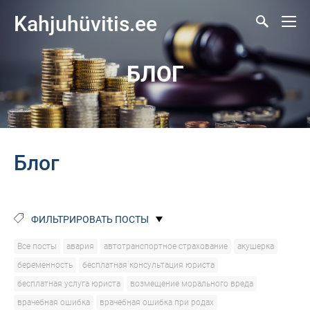
Kahjuhüvitis.ee
БЛОГ
Блог
ФИЛЬТРИРОВАТЬ ПОСТЫ
Все посты
авария
автотранспортное страхование
акушерка
беременность
бесплатная консультация юриста
бесплатная услуга юриста
возмещение морального вреда
врачебная ошибка
врачебная ошибка при родах