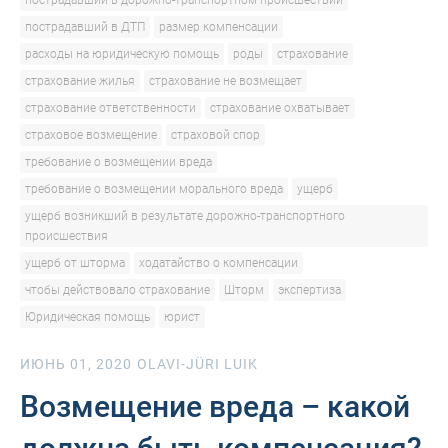
пострадавший в дорожно-транспортном происшествии
пострадавший в ДТП
размер компенсации
расходы на юридическую помощь
роды
страхование
страхование жилья
страхование не возмещает
страхование ответственности
страхование охватывает
страховое возмещение
страховой спор
требование о возмещении вреда
требование о возмещении морального вреда
ущерб
ущерб возникший в результате дорожно-транспортного
происшествия
ущерб от шторма
ходатайство о компенсации
чтобы действовало страхование
Шторм
экспертиза
Юридическая помощь
юрист
ИЮНЬ 01, 2020
OLAVI-JÜRI LUIK
Возмещение вреда – какой