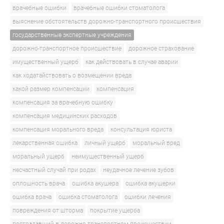
врачебные ошибки
врачебные ошибки стоматолога
выяснение обстоятельств дорожно-транспортного происшествия
государственные экспертные учреждения
дорожно-транспортное происшествие
дорожное страхование
имущественный ущерб
как действовать в случае аварии
как ходатайствовать о возмещении вреда
какой размер компенсации
компенсация
компенсация за врачебную ошибку
компенсация медицинских расходов
компенсация морального вреда
консультация юриста
лекарственная ошибка
личный ущерб
моральный вред
моральный ущерб
неимущественный ущерб
несчастный случай при родах
неудачное лечение зубов
оплошность врача
ошибка акушера
ошибка акушерки
ошибка врача
ошибка стоматолога
ошибки лечения
повреждения от шторма
покрытие ущерба