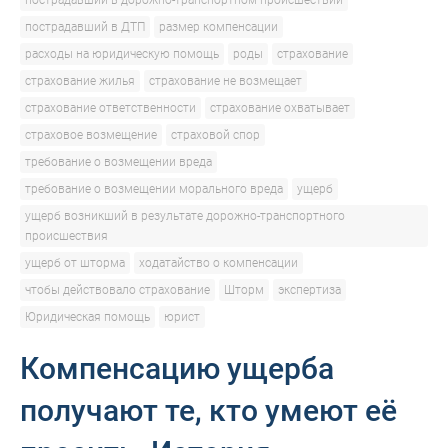
пострадавший в дорожно-транспортном происшествии
пострадавший в ДТП
размер компенсации
расходы на юридическую помощь
роды
страхование
страхование жилья
страхование не возмещает
страхование ответственности
страхование охватывает
страховое возмещение
страховой спор
требование о возмещении вреда
требование о возмещении морального вреда
ущерб
ущерб возникший в результате дорожно-транспортного
происшествия
ущерб от шторма
ходатайство о компенсации
чтобы действовало страхование
Шторм
экспертиза
Юридическая помощь
юрист
Компенсацию ущерба
получают те, кто умеют её