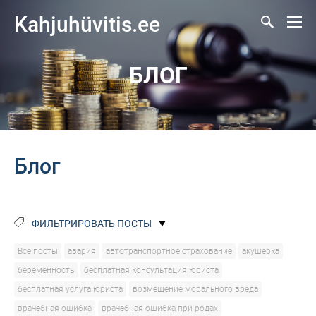
Kahjuhüvitis.ee
БЛОГ
Блог
ФИЛЬТРИРОВАТЬ ПОСТЫ
Все посты
авария
автотранспортное страхование
акушерка
беременность
бесплатная консультация юриста
бесплатная услуга юриста
возмещение морального вреда
врачебная ошибка
врачебная ошибка при родах