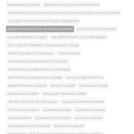
врачебные ошибки
врачебные ошибки стоматолога
выяснение обстоятельств дорожно-транспортного происшествия
государственные экспертные учреждения
дорожно-транспортное происшествие
дорожное страхование
имущественный ущерб
как действовать в случае аварии
как ходатайствовать о возмещении вреда
какой размер компенсации
компенсация
компенсация за врачебную ошибку
компенсация медицинских расходов
компенсация морального вреда
консультация юриста
лекарственная ошибка
личный ущерб
моральный вред
моральный ущерб
неимущественный ущерб
несчастный случай при родах
неудачное лечение зубов
оплошность врача
ошибка акушера
ошибка акушерки
ошибка врача
ошибка стоматолога
ошибки лечения
повреждения от шторма
покрытие ущерба