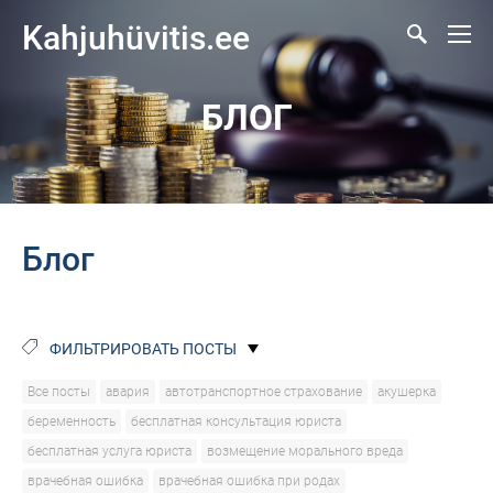
Kahjuhüvitis.ee
БЛОГ
Блог
ФИЛЬТРИРОВАТЬ ПОСТЫ
Все посты
авария
автотранспортное страхование
акушерка
беременность
бесплатная консультация юриста
бесплатная услуга юриста
возмещение морального вреда
врачебная ошибка
врачебная ошибка при родах