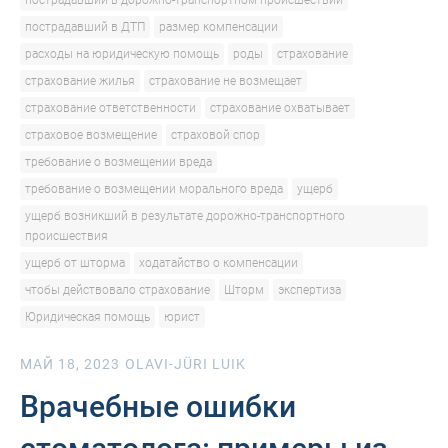
пострадавший в дорожно-транспортном происшествии
пострадавший в ДТП
размер компенсации
расходы на юридическую помощь
роды
страхование
страхование жилья
страхование не возмещает
страхование ответственности
страхование охватывает
страховое возмещение
страховой спор
требование о возмещении вреда
требование о возмещении морального вреда
ущерб
ущерб возникший в результате дорожно-транспортного
происшествия
ущерб от шторма
ходатайство о компенсации
чтобы действовало страхование
Шторм
экспертиза
Юридическая помощь
юрист
МАЙ 18, 2023
OLAVI-JÜRI LUIK
Врачебные ошибки