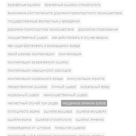
врачебные ошибки
врачебные ошибки стоматолога
выяснение обстоятельств дорожно-транспортного происшествия
государственные экспертные учреждения
дорожно-транспортное происшествие
дорожное страхование
имущественный ущерб
как действовать в случае аварии
как ходатайствовать о возмещении вреда
какой размер компенсации
компенсация
компенсация за врачебную ошибку
компенсация медицинских расходов
компенсация морального вреда
консультация юриста
лекарственная ошибка
личный ущерб
моральный вред
моральный ущерб
неимущественный ущерб
несчастный случай при родах
неудачное лечение зубов
оплошность врача
ошибка акушера
ошибка акушерки
ошибка врача
ошибка стоматолога
ошибки лечения
повреждения от шторма
покрытие ущерба