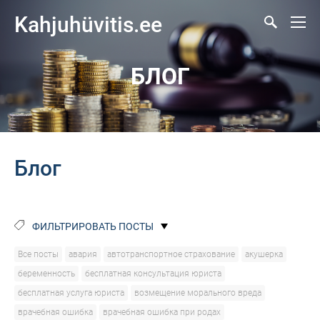
Kahjuhüvitis.ee
БЛОГ
Блог
ФИЛЬТРИРОВАТЬ ПОСТЫ
Все посты
авария
автотранспортное страхование
акушерка
беременность
бесплатная консультация юриста
бесплатная услуга юриста
возмещение морального вреда
врачебная ошибка
врачебная ошибка при родах