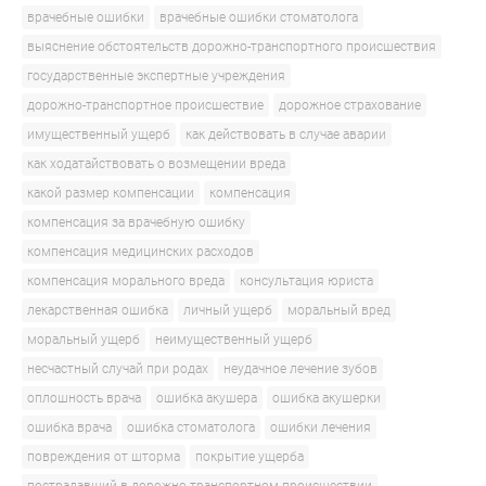
врачебные ошибки
врачебные ошибки стоматолога
выяснение обстоятельств дорожно-транспортного происшествия
государственные экспертные учреждения
дорожно-транспортное происшествие
дорожное страхование
имущественный ущерб
как действовать в случае аварии
как ходатайствовать о возмещении вреда
какой размер компенсации
компенсация
компенсация за врачебную ошибку
компенсация медицинских расходов
компенсация морального вреда
консультация юриста
лекарственная ошибка
личный ущерб
моральный вред
моральный ущерб
неимущественный ущерб
несчастный случай при родах
неудачное лечение зубов
оплошность врача
ошибка акушера
ошибка акушерки
ошибка врача
ошибка стоматолога
ошибки лечения
повреждения от шторма
покрытие ущерба