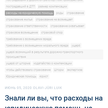
пострадавший в дорожно-транспортном происшествии
пострадавший в ДТП
размер компенсации
расходы на юридическую помощь
роды
страхование
страхование жилья
страхование не возмещает
страхование ответственности
страхование охватывает
страховое возмещение
страховой спор
требование о возмещении вреда
требование о возмещении морального вреда
ущерб
ущерб возникший в результате дорожно-транспортного
происшествия
ущерб от шторма
ходатайство о компенсации
чтобы действовало страхование
Шторм
экспертиза
Юридическая помощь
юрист
ИЮНЬ 05, 2020
OLAVI-JÜRI LUIK
Знали ли вы, что расходы на