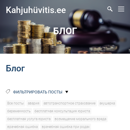
Kahjuhüvitis.ee
БЛОГ
Блог
ФИЛЬТРИРОВАТЬ ПОСТЫ
Все посты
авария
автотранспортное страхование
акушерка
беременность
бесплатная консультация юриста
бесплатная услуга юриста
возмещение морального вреда
врачебная ошибка
врачебная ошибка при родах