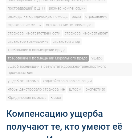
пострадавший в дорожно-транспортном происшествии
пострадавший в ДТП
размер компенсации
расходы на юридическую помощь
роды
страхование
страхование жилья
страхование не возмещает
страхование ответственности
страхование охватывает
страховое возмещение
страховой спор
требование о возмещении вреда
требование о возмещении морального вреда
ущерб
ущерб возникший в результате дорожно-транспортного
происшествия
ущерб от шторма
ходатайство о компенсации
чтобы действовало страхование
Шторм
экспертиза
Юридическая помощь
юрист
Компенсацию ущерба
получают те, кто умеют её