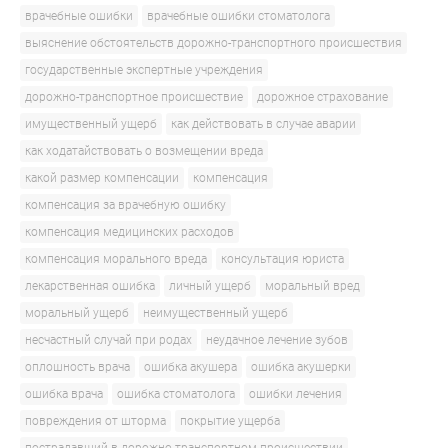
врачебные ошибки
врачебные ошибки стоматолога
выяснение обстоятельств дорожно-транспортного происшествия
государственные экспертные учреждения
дорожно-транспортное происшествие
дорожное страхование
имущественный ущерб
как действовать в случае аварии
как ходатайствовать о возмещении вреда
какой размер компенсации
компенсация
компенсация за врачебную ошибку
компенсация медицинских расходов
компенсация морального вреда
консультация юриста
лекарственная ошибка
личный ущерб
моральный вред
моральный ущерб
неимущественный ущерб
несчастный случай при родах
неудачное лечение зубов
оплошность врача
ошибка акушера
ошибка акушерки
ошибка врача
ошибка стоматолога
ошибки лечения
повреждения от шторма
покрытие ущерба