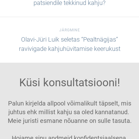
patsiendile tekkinud kahju?
JÄRGMINE
Olavi-Jüri Luik seletas “Pealtnägijas”
ravivigade kahjuhüvitamise keerukust
Küsi konsultatsiooni!
Palun kirjelda allpool võimalikult täpselt, mis
juhtus ehk millist kahju sa oled kannatanud.
Meie juristi esmane nõuanne on sulle tasuta.
Hoiame sinu andmeid konfidentsiaalsena.