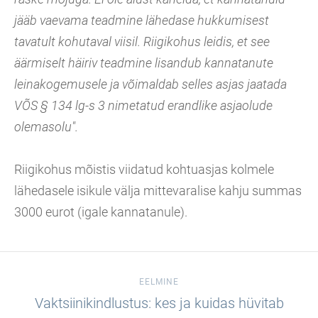
jääb vaevama teadmine lähedase hukkumisest
tavatult kohutaval viisil. Riigikohus leidis, et see
äärmiselt häiriv teadmine lisandub kannatanute
leinakogemusele ja võimaldab selles asjas jaatada
VÕS § 134 lg-s 3 nimetatud erandlike asjaolude
olemasolu".
Riigikohus mõistis viidatud kohtuasjas kolmele
lähedasele isikule välja mittevaralise kahju summas
3000 eurot (igale kannatanule).
EELMINE
Vaktsiinikindlustus: kes ja kuidas hüvitab