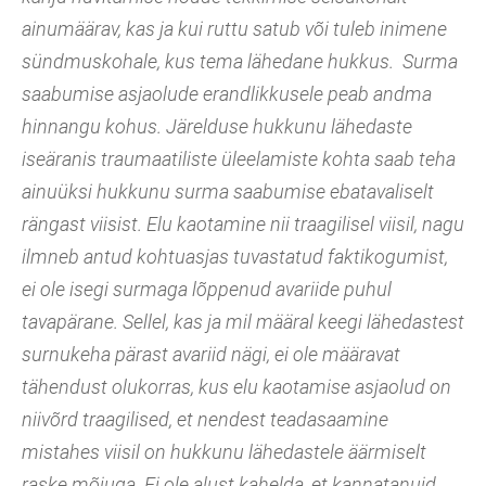
ainumäärav, kas ja kui ruttu satub või tuleb inimene
sündmuskohale, kus tema lähedane hukkus. Surma
saabumise asjaolude erandlikkusele peab andma
hinnangu kohus. Järelduse hukkunu lähedaste
iseäranis traumaatiliste üleelamiste kohta saab teha
ainuüksi hukkunu surma saabumise ebatavaliselt
rängast viisist. Elu kaotamine nii traagilisel viisil, nagu
ilmneb antud kohtuasjas tuvastatud faktikogumist,
ei ole isegi surmaga lõppenud avariide puhul
tavapärane. Sellel, kas ja mil määral keegi lähedastest
surnukeha pärast avariid nägi, ei ole määravat
tähendust olukorras, kus elu kaotamise asjaolud on
niivõrd traagilised, et nendest teadasaamine
mistahes viisil on hukkunu lähedastele äärmiselt
raske mõjuga. Ei ole alust kahelda, et kannatanuid