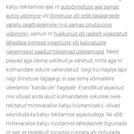
kahju tekitamise ajal, nt
autoõnnetuse ajal samas
autos viibimine
või
õnnetuse või selle tagajärgede
vahetu pealtnägemine (n-ö samas ohutsoonis
viibimine)
, samuti nt
hukkunud või raskelt vigastatud
lähedase inimese vigastuste või kannatuste
nägemisest saadud hilisemad üleelamised
. Need
peavad aga olema isiklikud ja vahetud, mitte aga nt
kolmandate isikute vahendatud. Isegi kui hageja laps
nägi õnnetuse tagajärgi, ei saa tema võimalikke
üleelamisi "kanda üle" hagejale. Erandlikud asjaolud,
mis võivad anda alust kolmandatele isikutele neile
tekitatud mittevaralise kahju hüvitamiseks, võivad
seonduda ka kahju tekitamise asjaoludega. Nii võib
mittevaralise kahju hüvitamist lähedastele õigustada
nt see, et tegelikult soovitigi rünnata või mõjutada