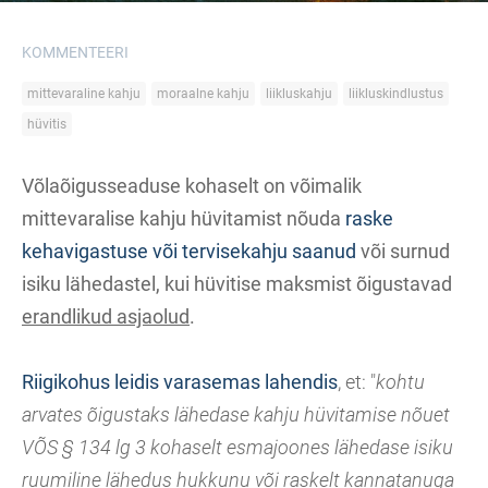
KOMMENTEERI
mittevaraline kahju
moraalne kahju
liikluskahju
liikluskindlustus
hüvitis
Võlaõigusseaduse kohaselt on võimalik
mittevaralise kahju hüvitamist nõuda
raske
kehavigastuse või tervisekahju saanud
või surnud
isiku lähedastel, kui hüvitise maksmist õigustavad
erandlikud asjaolud
.
Riigikohus leidis varasemas lahendis
, et: "
kohtu
arvates õigustaks lähedase kahju hüvitamise nõuet
VÕS § 134 lg 3 kohaselt esmajoones lähedase isiku
ruumiline lähedus hukkunu või raskelt kannatanuga