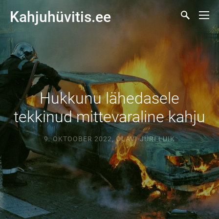
Kahjuhüvitis.ee
Hukkunu lähedasele
tekkinud mittevaraline kahju
9. OKTOOBER 2022
,
OLAVI-JÜRI LUIK