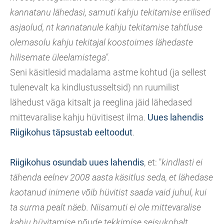
kannatanu lähedasi, samuti kahju tekitamise erilised
asjaolud, nt kannatanule kahju tekitamise tahtluse
olemasolu kahju tekitajal koostoimes lähedaste
hilisemate üleelamistega".
Seni käsitlesid madalama astme kohtud (ja sellest
tulenevalt ka kindlustusseltsid) nn ruumilist
lähedust väga kitsalt ja reeglina jäid lähedased
mittevaralise kahju hüvitisest ilma.
Uues lahendis
Riigikohus täpsustab eeltoodut
.
Riigikohus osundab uues lahendis
, et: "
kindlasti ei
tähenda eelnev 2008 aasta käsitlus seda, et lähedase
kaotanud inimene võib hüvitist saada vaid juhul, kui
ta surma pealt näeb. Niisamuti ei ole mittevaralise
kahju hüvitamise nõude tekkimise seisukohalt