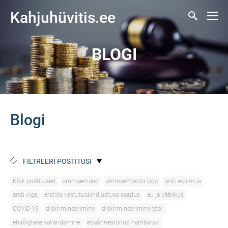
Kahjuhüvitis.ee
BLOGI
Blogi
FILTREERI POSTITUSI
Kõik postitused
ämmaemand
ämmaemanda viga
arsti eksimus
arsti viga
arstide vastutuskindlustuse seadus
au ja väärikus
COVID-19
diskrimineerimine
diskrimineerimine tööl
ebaõiglane vallandamine
ebaõnnestunud hambaravi