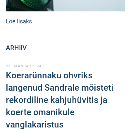
Loe lisaks
ARHIIV
23. JAANUAR 2024
Koerarünnaku ohvriks
langenud Sandrale mõisteti
rekordiline kahjuhüvitis ja
koerte omanikule
vanglakaristus