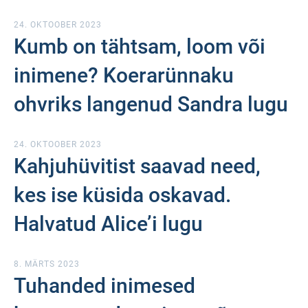
24. OKTOOBER 2023
Kumb on tähtsam, loom või
inimene? Koerarünnaku
ohvriks langenud Sandra lugu
24. OKTOOBER 2023
Kahjuhüvitist saavad need,
kes ise küsida oskavad.
Halvatud Alice’i lugu
8. MÄRTS 2023
Tuhanded inimesed