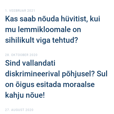
1. VEEBRUAR 2021
Kas saab nõuda hüvitist, kui
mu lemmikloomale on
sihilikult viga tehtud?
28. OKTOOBER 2020
Sind vallandati
diskrimineerival põhjusel? Sul
on õigus esitada moraalse
kahju nõue!
27. AUGUST 2020