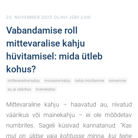
23. NOVEMBER 2025
OLAVI-JÜRI LUIK
Vabandamise roll
mittevaralise kahju
hüvitamisel: mida ütleb
kohus?
mittevaraline kahju
moraalne kahju
kahju hüvitamine
solvamine
au ja väärikus
mainekahju
Mittevaraline kahju – haavatud au, riivatud
väärikus või mainekahju – ei ole mõõdetav
numbrites. Sageli küsivad kannatanud:
“Kas
mul on üldse vaja kohtusse minna, kui teine