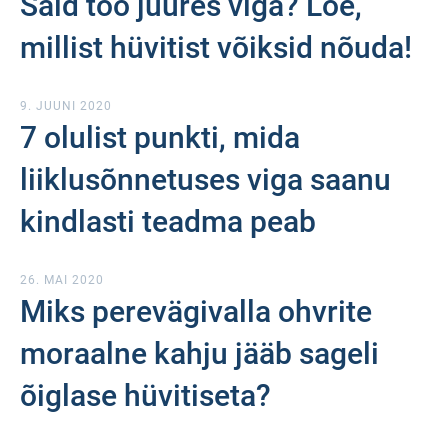
Said töö juures viga? Loe,
millist hüvitist võiksid nõuda!
9. JUUNI 2020
7 olulist punkti, mida
liiklusõnnetuses viga saanu
kindlasti teadma peab
26. MAI 2020
Miks perevägivalla ohvrite
moraalne kahju jääb sageli
õiglase hüvitiseta?