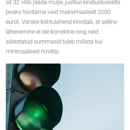
ist 32 võib jääda mulje, justkui kindlustusselts
peaks hüvitama vaid maksimaalselt 3200
eurot. Värske kohtulahend kinnitab, et selline
lähenemine ei ole korrektne ning neid
sätestatud summasid tuleb mõista kui
minimaalseid hüvitisi.