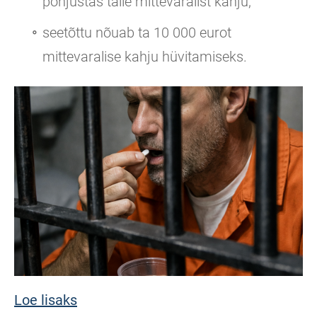
põhjustas talle mittevaralist kahju;
seetõttu nõuab ta 10 000 eurot
mittevaralise kahju hüvitamiseks.
Loe lisaks