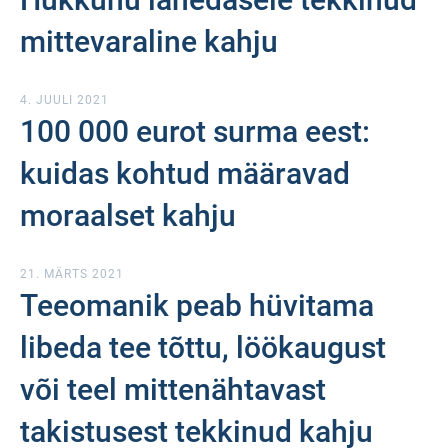
mittevaraline kahju
4. JUULI 2021
100 000 eurot surma eest:
kuidas kohtud määravad
moraalset kahju
21. MÄRTS 2021
Teeomanik peab hüvitama
libeda tee tõttu, löökaugust
või teel mittenähtavast
takistusest tekkinud kahju