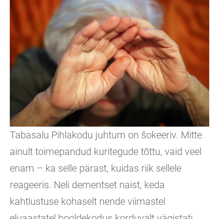
Tabasalu Pihlakodu juhtum on šokeeriv. Mitte
ainult toimepandud kuritegude tõttu, vaid veel
enam – ka selle pärast, kuidas riik sellele
reageeris. Neli dementset naist, keda
kahtlustuse kohaselt nende viimastel
eluaastatel hooldekodus korduvalt vägistati,