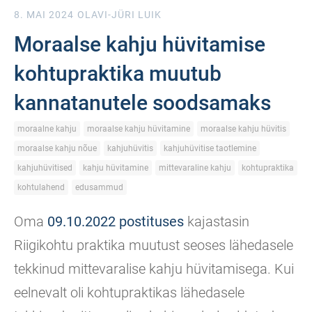
8. MAI 2024
OLAVI-JÜRI LUIK
Moraalse kahju hüvitamise
kohtupraktika muutub
kannatanutele soodsamaks
moraalne kahju
moraalse kahju hüvitamine
moraalse kahju hüvitis
moraalse kahju nõue
kahjuhüvitis
kahjuhüvitise taotlemine
kahjuhüvitised
kahju hüvitamine
mittevaraline kahju
kohtupraktika
kohtulahend
edusammud
Oma
09.10.2022 postituses
kajastasin
Riigikohtu praktika muutust seoses lähedasele
tekkinud mittevaralise kahju hüvitamisega. Kui
eelnevalt oli kohtupraktikas lähedasele