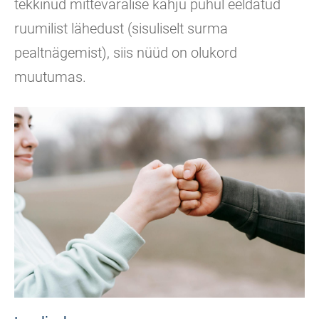
tekkinud mittevaralise kahju puhul eeldatud
ruumilist lähedust (sisuliselt surma
pealtnägemist), siis nüüd on olukord
muutumas.