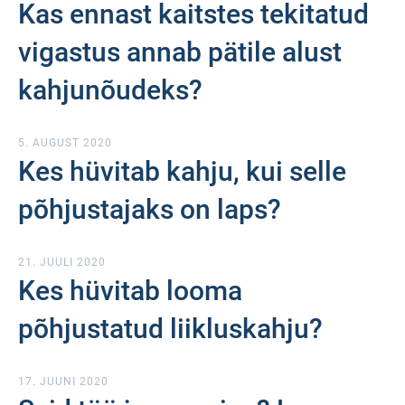
Kas ennast kaitstes tekitatud
vigastus annab pätile alust
kahjunõudeks?
5. AUGUST 2020
Kes hüvitab kahju, kui selle
põhjustajaks on laps?
21. JUULI 2020
Kes hüvitab looma
põhjustatud liikluskahju?
17. JUUNI 2020