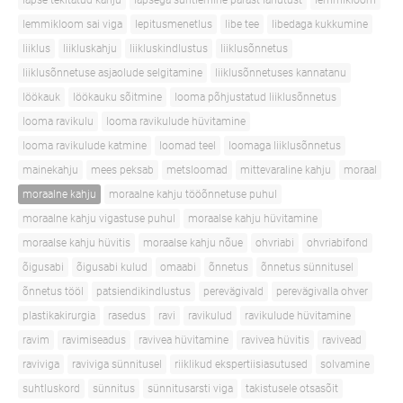
lapse tekitatud kahju
lapsega suhtlemine pärast lahutust
lemmikloom
lemmikloom sai viga
lepitusmenetlus
libe tee
libedaga kukkumine
liiklus
liikluskahju
liikluskindlustus
liiklusõnnetus
liiklusõnnetuse asjaolude selgitamine
liiklusõnnetuses kannatanu
löökauk
löökauku sõitmine
looma põhjustatud liiklusõnnetus
looma ravikulu
looma ravikulude hüvitamine
looma ravikulude katmine
loomad teel
loomaga liiklusõnnetus
mainekahju
mees peksab
metsloomad
mittevaraline kahju
moraal
moraalne kahju
moraalne kahju tööõnnetuse puhul
moraalne kahju vigastuse puhul
moraalse kahju hüvitamine
moraalse kahju hüvitis
moraalse kahju nõue
ohvriabi
ohvriabifond
õigusabi
õigusabi kulud
omaabi
õnnetus
õnnetus sünnitusel
õnnetus tööl
patsiendikindlustus
perevägivald
perevägivalla ohver
plastikakirurgia
rasedus
ravi
ravikulud
ravikulude hüvitamine
ravim
ravimiseadus
ravivea hüvitamine
ravivea hüvitis
ravivead
raviviga
raviviga sünnitusel
riiklikud ekspertiisiasutused
solvamine
suhtluskord
sünnitus
sünnitusarsti viga
takistusele otsasõit