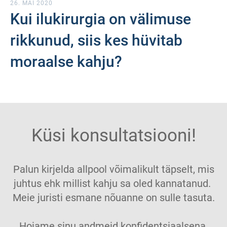
26. MAI 2020
Kui ilukirurgia on välimuse
rikkunud, siis kes hüvitab
moraalse kahju?
Küsi konsultatsiooni!
Palun kirjelda allpool võimalikult täpselt, mis
juhtus ehk millist kahju sa oled kannatanud.
Meie juristi esmane nõuanne on sulle tasuta.
Hoiame sinu andmeid konfidentsiaalsena.