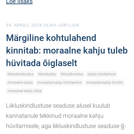
Loe lisaks
29. APRILL 2024
OLAVI-JÜRI LUIK
Märgiline kohtulahend
kinnitab: moraalne kahju tuleb
hüvitada õiglaselt
liikluskindlustus
liikluskahju
liiklusõnnetus
kahju hüvitamine
moraalne kahju
moraalse kahju hüvitamine
moraalse kahju hüvitis
moraalse kahju nõue
Liikluskindlustuse seaduse alusel kuulub
kannatanule tekkinud moraalne kahju
hüvitamisele, aga liikluskindlustuse seaduse §-