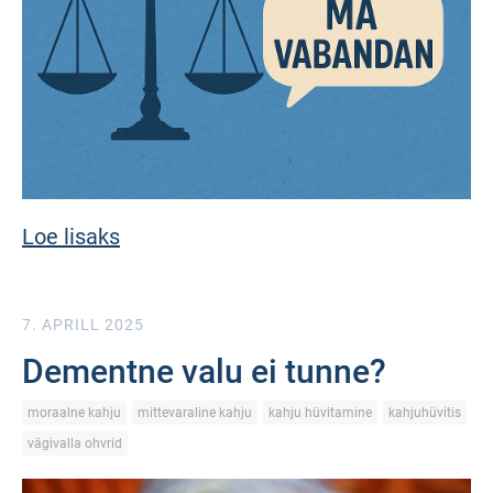
Loe lisaks
7. APRILL 2025
Dementne valu ei tunne?
moraalne kahju
mittevaraline kahju
kahju hüvitamine
kahjuhüvitis
vägivalla ohvrid