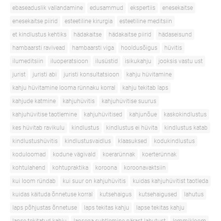
ebaseaduslik vallandamine
edusammud
ekspertiis
enesekaitse
enesekaitse piirid
esteetiline kirurgia
esteetiline meditsiin
et kindlustus kehtiks
hädakaitse
hädakaitse piirid
hädaseisund
hambaarsti ravivead
hambaarsti viga
hooldusõigus
hüvitis
ilumeditsiin
iluoperatsioon
ilusüstid
isikukahju
jooksis vastu ust
jurist
juristi abi
juristi konsultatsioon
kahju hüvitamine
kahju hüvitamine looma rünnaku korral
kahju tekitab laps
kahjude katmine
kahjuhüvitis
kahjuhüvitise suurus
kahjuhüvitise taotlemine
kahjuhüvitised
kahjunõue
kaskokindlustus
kes hüvitab ravikulu
kindlustus
kindlustus ei hüvita
kindlustus katab
kindlustushüvitis
kindlustusvaidlus
klaasuksed
kodukindlustus
koduloomad
kodune vägivald
koerarünnak
koerterünnak
kohtulahend
kohtupraktika
koroona
koroonavaktsiin
kui loom ründab
kui suur on kahjuhüvitis
kuidas kahjuhüvitist taotleda
kuidas käituda õnnetuse korral
kutsehaigus
kutsehaigused
lahutus
laps põhjustas õnnetuse
laps tekitas kahju
lapse tekitas kahju