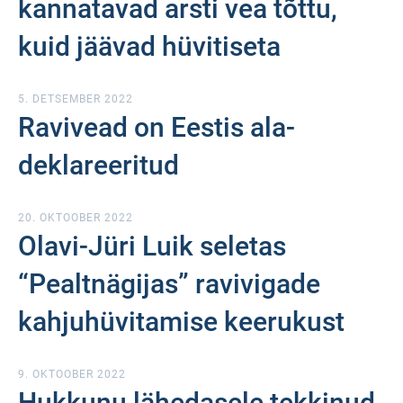
kannatavad arsti vea tõttu,
kuid jäävad hüvitiseta
5. DETSEMBER 2022
Ravivead on Eestis ala-
deklareeritud
20. OKTOOBER 2022
Olavi-Jüri Luik seletas
“Pealtnägijas” ravivigade
kahjuhüvitamise keerukust
9. OKTOOBER 2022
Hukkunu lähedasele tekkinud