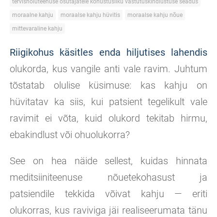
tervishoiuteenuse osutajatele kohustusliku vastutuskindlustuse seadus
moraalne kahju
moraalse kahju hüvitis
moraalse kahju nõue
mittevaraline kahju
Riigikohus käsitles enda hiljutises lahendis
olukorda, kus vangile anti vale ravim. Juhtum
tõstatab olulise küsimuse: kas kahju on
hüvitatav ka siis, kui patsient tegelikult vale
ravimit ei võta, kuid olukord tekitab hirmu,
ebakindlust või ohuolukorra?
See on hea näide sellest, kuidas hinnata
meditsiiniteenuse nõuetekohasust ja
patsiendile tekkida võivat kahju — eriti
olukorras, kus raviviga jäi realiseerumata tänu