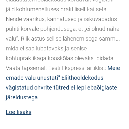
jäid kohtumenetluses praktiliselt kaitseta.
Nende väärikus, kannatused ja isikuvabadus
pühiti kõrvale põhjendusega, et „ei olnud näha
valu“. Riik astus sellise lähenemisega sammu,
mida ei saa lubatavaks ja senise
kohtupraktikaga kooskõlas olevaks pidada.
Vaata täpsemalt Eesti Ekspressi artiklist:
Meie
emade valu unustati" Eliithooldekodus
vägistatud ohvrite tütred ei lepi ebaõiglaste
järeldustega
.
Loe lisaks