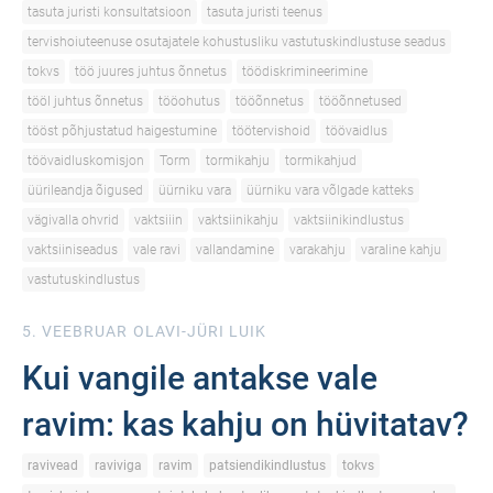
tasuta juristi konsultatsioon
tasuta juristi teenus
tervishoiuteenuse osutajatele kohustusliku vastutuskindlustuse seadus
tokvs
töö juures juhtus õnnetus
töödiskrimineerimine
tööl juhtus õnnetus
tööohutus
tööõnnetus
tööõnnetused
tööst põhjustatud haigestumine
töötervishoid
töövaidlus
töövaidluskomisjon
Torm
tormikahju
tormikahjud
üürileandja õigused
üürniku vara
üürniku vara võlgade katteks
vägivalla ohvrid
vaktsiiin
vaktsiinikahju
vaktsiinikindlustus
vaktsiiniseadus
vale ravi
vallandamine
varakahju
varaline kahju
vastutuskindlustus
5. VEEBRUAR
OLAVI-JÜRI LUIK
Kui vangile antakse vale
ravim: kas kahju on hüvitatav?
ravivead
raviviga
ravim
patsiendikindlustus
tokvs