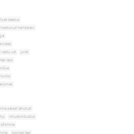
stuse seadus
nnestunud hambaravi
gia
avivead
s vastu ust
jurist
itab laps
unõue
hüvitis
terünnak
mine pärast lahutust
ahju
liikluskindlustus
 sõitmine
tmine
loomad teel