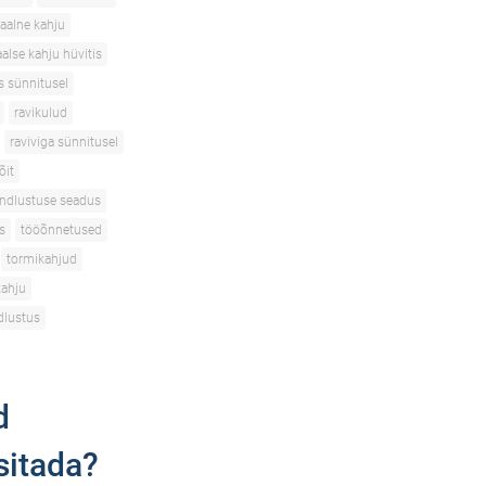
aalne kahju
alse kahju hüvitis
s sünnitusel
ravikulud
raviviga sünnitusel
õit
indlustuse seadus
s
tööõnnetused
tormikahjud
kahju
dlustus
d
sitada?