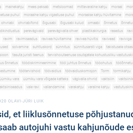
s
mainekahju
mees peksab
metsloomad
mittevaraline kahju
moraal
mor
netuse puhul
moraalne kahju vigastuse puhul
moraalse kahju hüvitamine
mora
ohvriabi
ohvriabifond
õigusabi
õigusabi kulud
omaabi
õnnetus
õnnetu
dikindlustus
perevägivald
perevägivalla ohver
plastikakirurgia
rasedus
ravi
ravim
ravimiseadus
ravivea hüvitamine
ravivea hüvitis
ravivead
raviviga
utused
solvamine
suhtluskord
sünnitus
sünnitusarsti viga
takistusele otsas
tsioon
tasuta juristi teenus
tervishoiuteenuse osutajatele kohustusliku vastutusk
tus õnnetus
töödiskrimineerimine
tööl juhtus õnnetus
tööohutus
tööõnnetu
gestumine
töötervishoid
töövaidlus
töövaidluskomisjon
Torm
tormikahju
üürniku vara
üürniku vara võlgade katteks
vägivalla ohvrid
vaktsiiin
vaktsiini
aktsiiniseadus
vale ravi
vallandamine
varakahju
varaline kahju
vastutuskin
020
OLAVI-JÜRI LUIK
id, et liiklusõnnetuse põhjustanu
 saab autojuhi vastu kahjunõude e