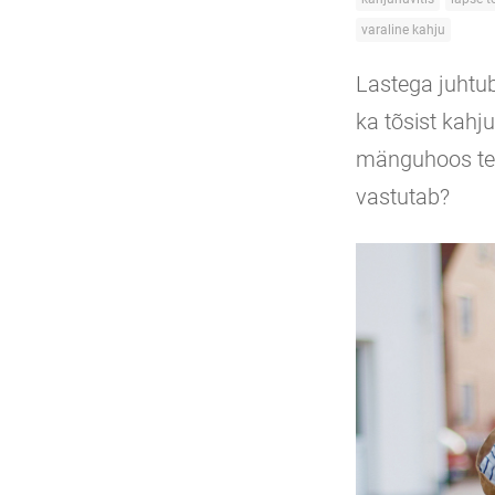
varaline kahju
Lastega juhtub
ka tõsist kahj
mänguhoos teis
vastutab?