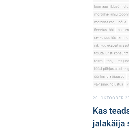
loomaga liiklusõnnetu
moraalne kahju tööõn
moraalse kahju nõue
õnnetus tööl
patsien
ravikulude hüvitamine
riiklikud ekspertiisias
tasuta juristi konsulta
tokvs
töö juures juh
tööst põhjustatud hai
üürileandja õigused
vaktsiinikindlustus
v
20. OKTOOBER 2
Kas teads
jalakäija