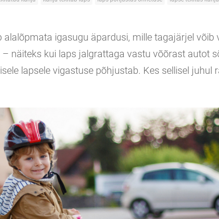
 alalõpmata igasugu äpardusi, mille tagajärjel võib 
u – näiteks kui laps jalgrattaga vastu võõrast autot s
ele lapsele vigastuse põhjustab. Kes sellisel juhul r