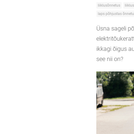
liiklusõnnetus
liiklus
laps põhjustas õnnet
Üsna sageli põh
elektritõukerat
ikkagi õigus a
see nii on?