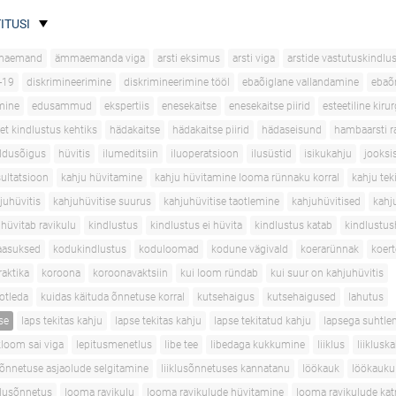
ITUSI
maemand
ämmaemanda viga
arsti eksimus
arsti viga
arstide vastutuskindlu
-19
diskrimineerimine
diskrimineerimine tööl
ebaõiglane vallandamine
ebaõ
mine
edusammud
ekspertiis
enesekaitse
enesekaitse piirid
esteetiline kirur
et kindlustus kehtiks
hädakaitse
hädakaitse piirid
hädaseisund
hambaarsti r
ldusõigus
hüvitis
ilumeditsiin
iluoperatsioon
ilusüstid
isikukahju
jooksi
sultatsioon
kahju hüvitamine
kahju hüvitamine looma rünnaku korral
kahju tek
juhüvitis
kahjuhüvitise suurus
kahjuhüvitise taotlemine
kahjuhüvitised
kahj
 hüvitab ravikulu
kindlustus
kindlustus ei hüvita
kindlustus katab
kindlustus
aasuksed
kodukindlustus
koduloomad
kodune vägivald
koerarünnak
koer
aktika
koroona
koroonavaktsiin
kui loom ründab
kui suur on kahjuhüvitis
aotleda
kuidas käituda õnnetuse korral
kutsehaigus
kutsehaigused
lahutus
se
laps tekitas kahju
lapse tekitas kahju
lapse tekitatud kahju
lapsega suhtle
loom sai viga
lepitusmenetlus
libe tee
libedaga kukkumine
liiklus
liiklusk
usõnnetuse asjaolude selgitamine
liiklusõnnetuses kannatanu
löökauk
löökauku
klusõnnetus
looma ravikulu
looma ravikulude hüvitamine
looma ravikulude ka