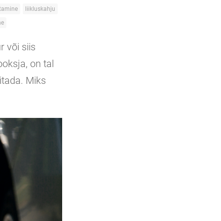
itamine
liikluskahju
ne
 või siis
ooksja, on tal
itada. Miks