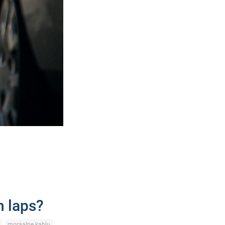
n laps?
moraalne kahju