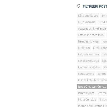
FILTREERI POST
Kõik postitused
äm
au ja väärikus
COVID
ebaseaduslik vallanda
esteetiline meditsiin
hambaarsti viga
hoo
juristi abi
juristi kon
kahjude katmine
kah
kaskokindlustus
kes
kindlustusvaidlus
kl
kohtulahend
kohtupr
kuidas kahjuhüvitist t
laps põhjustas õnnetu
lemmikloom
lemmik
liiklusõnnetus
liikl
looma põhjustatud lii