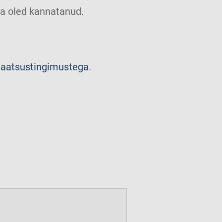
u sa oled kannatanud.
vaatsustingimustega
.