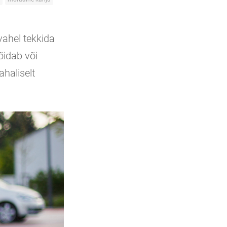
vahel tekkida
õidab või
ahaliselt