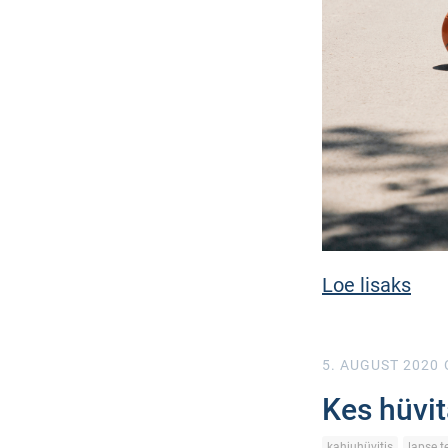
Loe lisaks
5. AUGUST 2020
Kes hüvit
kahjuhüvitis
lapse t