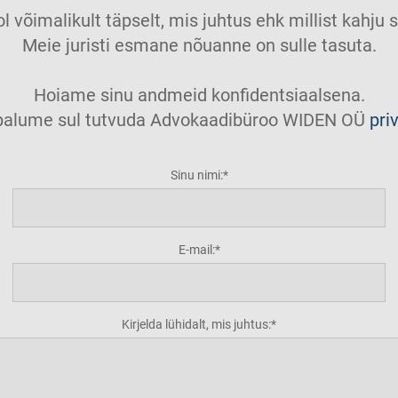
ol võimalikult täpselt, mis juhtus ehk millist kahj
Meie juristi esmane nõuanne on sulle tasuta.
Hoiame sinu andmeid konfidentsiaalsena.
t palume sul tutvuda Advokaadibüroo WIDEN OÜ
pri
Sinu nimi:
E-mail:
Kirjelda lühidalt, mis juhtus: