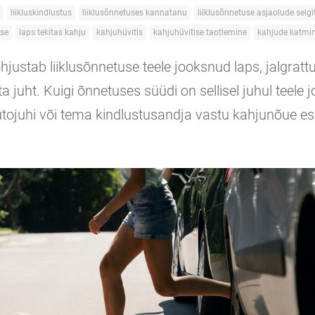
liikluskindlustus
liiklusõnnetuses kannatanu
liiklusõnnetuse asjaolude selg
use
laps tekitas kahju
kahjuhüvitis
kahjuhüvitise taotlemine
kahjude katmi
justab liiklusõnnetuse teele jooksnud laps, jalgrattur
ta juht. Kuigi õnnetuses süüdi on sellisel juhul teele j
utojuhi või tema kindlustusandja vastu kahjunõue es