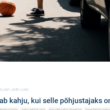
OLAVI-JÜRI LUIK
ab kahju, kui selle põhjustajaks o
ekitatud kahju
kahju tekitab laps
laps põhjustas õnnetuse
lapse tekitas kahju