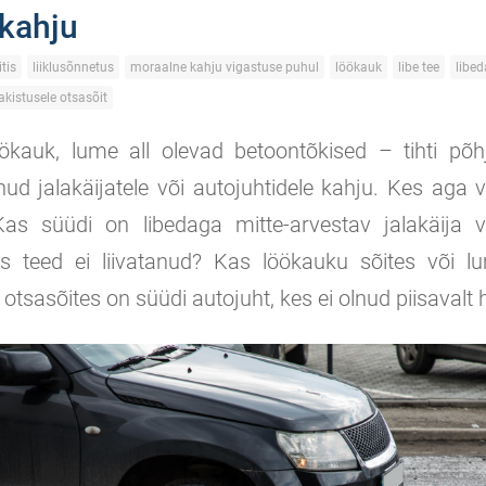
 kahju
tis
liiklusõnnetus
moraalne kahju vigastuse puhul
löökauk
libe tee
libe
akistusele otsasõit
öökauk, lume all olevad betoontõkised – tihti põ
enud jalakäijatele või autojuhtidele kahju. Kes aga v
as süüdi on libedaga mitte-arvestav jalakäija v
s teed ei liivatanud? Kas löökauku sõites või lu
 otsasõites on süüdi autojuht, kes ei olnud piisavalt