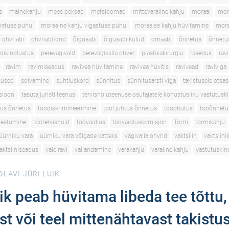
s
mainekahju
mees peksab
metsloomad
mittevaraline kahju
moraal
mor
netuse puhul
moraalne kahju vigastuse puhul
moraalse kahju hüvitamine
mora
ohvriabi
ohvriabifond
õigusabi
õigusabi kulud
omaabi
õnnetus
õnnetu
dikindlustus
perevägivald
perevägivalla ohver
plastikakirurgia
rasedus
ravi
ravim
ravimiseadus
ravivea hüvitamine
ravivea hüvitis
ravivead
raviviga
utused
solvamine
suhtluskord
sünnitus
sünnitusarsti viga
takistusele otsas
tsioon
tasuta juristi teenus
tervishoiuteenuse osutajatele kohustusliku vastutusk
tus õnnetus
töödiskrimineerimine
tööl juhtus õnnetus
tööohutus
tööõnnetu
gestumine
töötervishoid
töövaidlus
töövaidluskomisjon
Torm
tormikahju
üürniku vara
üürniku vara võlgade katteks
vägivalla ohvrid
vaktsiiin
vaktsiini
aktsiiniseadus
vale ravi
vallandamine
varakahju
varaline kahju
vastutuskin
OLAVI-JÜRI LUIK
 peab hüvitama libeda tee tõttu,
t või teel mittenähtavast takistu