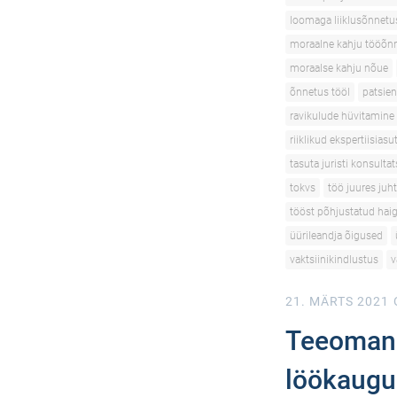
loomaga liiklusõnnetu
moraalne kahju tööõn
moraalse kahju nõue
õnnetus tööl
patsien
ravikulude hüvitamine
riiklikud ekspertiisias
tasuta juristi konsulta
tokvs
töö juures juh
tööst põhjustatud hai
üürileandja õigused
vaktsiinikindlustus
v
21. MÄRTS 2021
Teeomanik
löökaugus