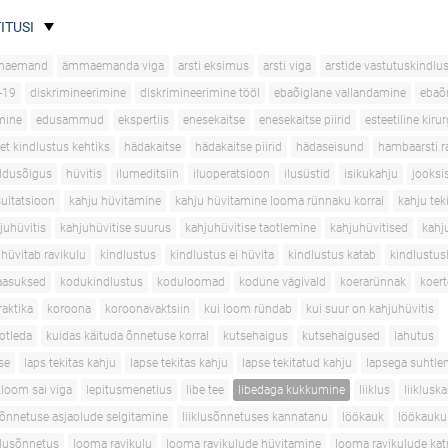
ITUSI
maemand
ämmaemanda viga
arsti eksimus
arsti viga
arstide vastutuskindlu
-19
diskrimineerimine
diskrimineerimine tööl
ebaõiglane vallandamine
ebaõ
mine
edusammud
ekspertiis
enesekaitse
enesekaitse piirid
esteetiline kirur
et kindlustus kehtiks
hädakaitse
hädakaitse piirid
hädaseisund
hambaarsti r
ldusõigus
hüvitis
ilumeditsiin
iluoperatsioon
ilusüstid
isikukahju
jooksi
sultatsioon
kahju hüvitamine
kahju hüvitamine looma rünnaku korral
kahju tek
juhüvitis
kahjuhüvitise suurus
kahjuhüvitise taotlemine
kahjuhüvitised
kahj
 hüvitab ravikulu
kindlustus
kindlustus ei hüvita
kindlustus katab
kindlustus
aasuksed
kodukindlustus
koduloomad
kodune vägivald
koerarünnak
koer
aktika
koroona
koroonavaktsiin
kui loom ründab
kui suur on kahjuhüvitis
aotleda
kuidas käituda õnnetuse korral
kutsehaigus
kutsehaigused
lahutus
se
laps tekitas kahju
lapse tekitas kahju
lapse tekitatud kahju
lapsega suhtle
loom sai viga
lepitusmenetlus
libe tee
libedaga kukkumine
liiklus
liiklusk
usõnnetuse asjaolude selgitamine
liiklusõnnetuses kannatanu
löökauk
löökauku
klusõnnetus
looma ravikulu
looma ravikulude hüvitamine
looma ravikulude ka