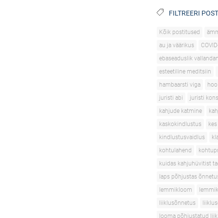
FILTREERI POST
Kõik postitused
äm
au ja väärikus
COVID
ebaseaduslik vallanda
esteetiline meditsiin
hambaarsti viga
hoo
juristi abi
juristi kon
kahjude katmine
kah
kaskokindlustus
kes
kindlustusvaidlus
kl
kohtulahend
kohtupr
kuidas kahjuhüvitist t
laps põhjustas õnnetu
lemmikloom
lemmik
liiklusõnnetus
liikl
looma põhjustatud lii