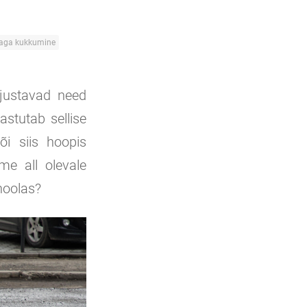
daga kukkumine
hjustavad need
astutab sellise
õi siis hoopis
me all olevale
 hoolas?