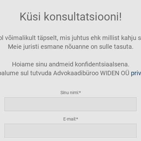
Küsi konsultatsiooni!
ol võimalikult täpselt, mis juhtus ehk millist kahj
Meie juristi esmane nõuanne on sulle tasuta.
Hoiame sinu andmeid konfidentsiaalsena.
t palume sul tutvuda Advokaadibüroo WIDEN OÜ
pri
Sinu nimi:
E-mail: