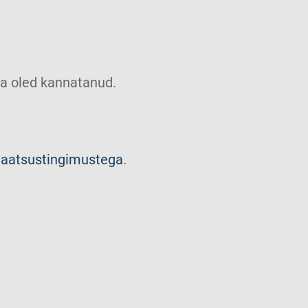
u sa oled kannatanud.
vaatsustingimustega
.