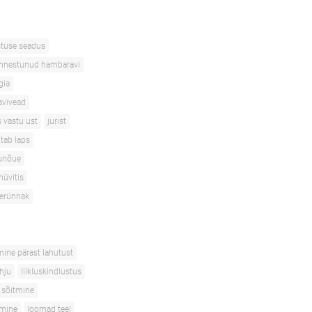
stuse seadus
nnestunud hambaravi
gia
avivead
s vastu ust
jurist
itab laps
unõue
hüvitis
terünnak
mine pärast lahutust
ahju
liikluskindlustus
 sõitmine
tmine
loomad teel