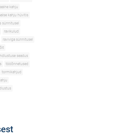
aalne kahju
alse kahju hüvitis
s sünnitusel
ravikulud
raviviga sünnitusel
õit
indlustuse seadus
s
tööõnnetused
tormikahjud
kahju
dlustus
sest