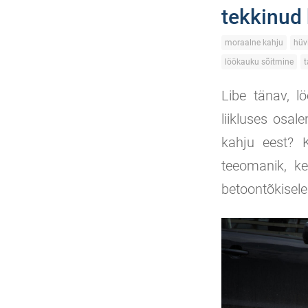
tekkinud
moraalne kahju
hüvi
löökauku sõitmine
t
Libe tänav, l
liikluses osal
kahju eest? K
teeomanik, ke
betoontõkisele