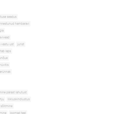
stuse seadus
nnestunud hambaravi
gia
avivead
s vastu ust
jurist
itab laps
unõue
hüvitis
terünnak
mine pärast lahutust
ahju
liikluskindlustus
 sõitmine
tmine
loomad teel