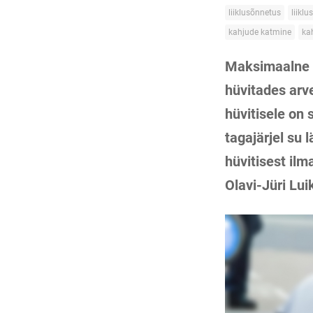
liiklusõnnetus
liiklu
kahjude katmine
ka
Maksimaalne k
hüvitades arv
hüvitisele on 
tagajärjel su 
hüvitisest il
Olavi-Jüri Lui