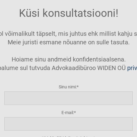
Küsi konsultatsiooni!
ol võimalikult täpselt, mis juhtus ehk millist kahj
Meie juristi esmane nõuanne on sulle tasuta.
Hoiame sinu andmeid konfidentsiaalsena.
t palume sul tutvuda Advokaadibüroo WIDEN OÜ
pri
Sinu nimi:
E-mail: