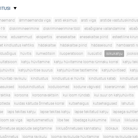
ITUSI
maemand
ämmaemanda viga
arsti eksimus
arsti viga
arstide vastutuskindlu
-19
diskrimineerimine
diskrimineerimine tööl
ebaõiglane vallandamine
ebaõ
mine
edusammud
ekspertiis
enesekaitse
enesekaitse piirid
esteetiline kirur
et kindlustus kehtiks
hädakaitse
hädakaitse piirid
hädaseisund
hambaarsti r
ldusõigus
hüvitis
ilumeditsiin
iluoperatsioon
ilusüstid
isikukahju
jooksi
sultatsioon
kahju hüvitamine
kahju hüvitamine looma rünnaku korral
kahju tek
juhüvitis
kahjuhüvitise suurus
kahjuhüvitise taotlemine
kahjuhüvitised
kahj
 hüvitab ravikulu
kindlustus
kindlustus ei hüvita
kindlustus katab
kindlustus
aasuksed
kodukindlustus
koduloomad
kodune vägivald
koerarünnak
koer
aktika
koroona
koroonavaktsiin
kui loom ründab
kui suur on kahjuhüvitis
aotleda
kuidas käituda õnnetuse korral
kutsehaigus
kutsehaigused
lahutus
se
laps tekitas kahju
lapse tekitas kahju
lapse tekitatud kahju
lapsega suhtle
loom sai viga
lepitusmenetlus
libe tee
libedaga kukkumine
liiklus
liiklusk
usõnnetuse asjaolude selgitamine
liiklusõnnetuses kannatanu
löökauk
löökauku
klusõnnetus
looma ravikulu
looma ravikulude hüvitamine
looma ravikulude ka