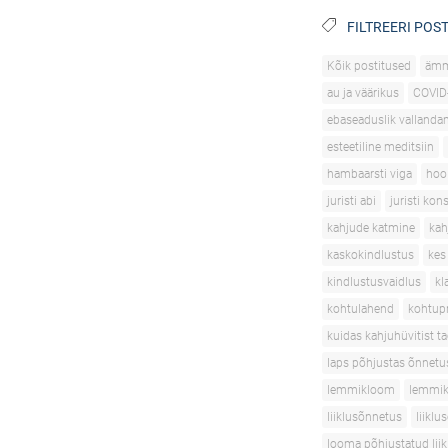
FILTREERI POST
Kõik postitused
äm
au ja väärikus
COVID
ebaseaduslik vallanda
esteetiline meditsiin
hambaarsti viga
hoo
juristi abi
juristi kon
kahjude katmine
kah
kaskokindlustus
kes
kindlustusvaidlus
kl
kohtulahend
kohtupr
kuidas kahjuhüvitist t
laps põhjustas õnnetu
lemmikloom
lemmik
liiklusõnnetus
liikl
looma põhjustatud lii