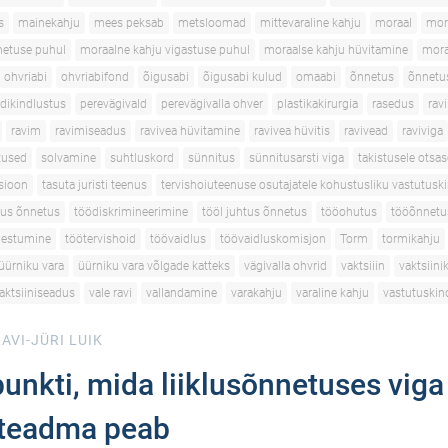
s
mainekahju
mees peksab
metsloomad
mittevaraline kahju
moraal
mor
netuse puhul
moraalne kahju vigastuse puhul
moraalse kahju hüvitamine
mora
ohvriabi
ohvriabifond
õigusabi
õigusabi kulud
omaabi
õnnetus
õnnetu
dikindlustus
perevägivald
perevägivalla ohver
plastikakirurgia
rasedus
ravi
ravim
ravimiseadus
ravivea hüvitamine
ravivea hüvitis
ravivead
raviviga
utused
solvamine
suhtluskord
sünnitus
sünnitusarsti viga
takistusele otsas
tsioon
tasuta juristi teenus
tervishoiuteenuse osutajatele kohustusliku vastutusk
tus õnnetus
töödiskrimineerimine
tööl juhtus õnnetus
tööohutus
tööõnnetu
gestumine
töötervishoid
töövaidlus
töövaidluskomisjon
Torm
tormikahju
üürniku vara
üürniku vara võlgade katteks
vägivalla ohvrid
vaktsiiin
vaktsiini
aktsiiniseadus
vale ravi
vallandamine
varakahju
varaline kahju
vastutuskin
AVI-JÜRI LUIK
 punkti, mida liiklusõnnetuses vig
i teadma peab