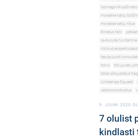
loomaga liiklusõnnetu
moraalne kahju tööõn
moraalse kahju nõue
õnnetus tööl
patsien
ravikulude hüvitamine
riiklikud ekspertiisias
tasuta juristi konsulta
tokvs
töö juures juh
tööst põhjustatud hai
üürileandja õigused
vaktsiinikindlustus
v
9. JUUNI 2020
OL
7 olulist
kindlast