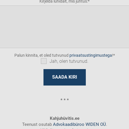
Kirjelda lühidalt, mis juhtus:
Palun kinnita, et oled tutvunud
privaatsustingimustega
!
Jah, olen tutvunud.
* * *
Kahjuhüvitis.ee
Teenust osutab
Advokaadibüroo WIDEN OÜ
.