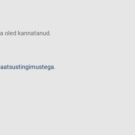
u sa oled kannatanud.
vaatsustingimustega
.