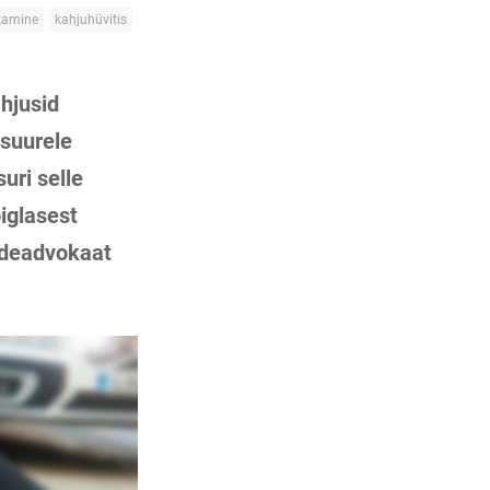
tamine
kahjuhüvitis
hjusid
 suurele
suri selle
iglasest
ndeadvokaat