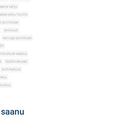
aalne kahju
alse kahju hüvitis
s sünnitusel
ravikulud
raviviga sünnitusel
õit
indlustuse seadus
s
tööõnnetused
tormikahjud
kahju
dlustus
a saanu