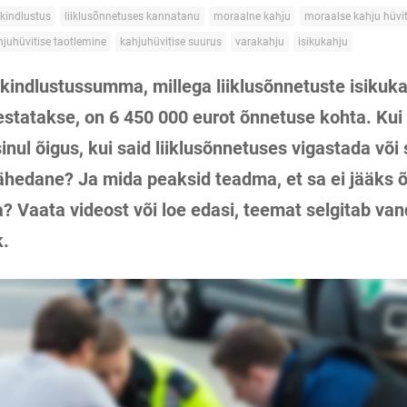
skindlustus
liiklusõnnetuses kannatanu
moraalne kahju
moraalse kahju hüvi
hjuhüvitise taotlemine
kahjuhüvitise suurus
varakahju
isikukahju
indlustussumma, millega liiklusõnnetuste isikuka
estatakse, on 6 450 000 eurot õnnetuse kohta. Kui
sinul õigus, kui said liiklusõnnetuses vigastada või 
lähedane? Ja mida peaksid teadma, et sa ei jääks õ
ma?
Vaata videost või loe edasi, teemat s
elgitab va
k.