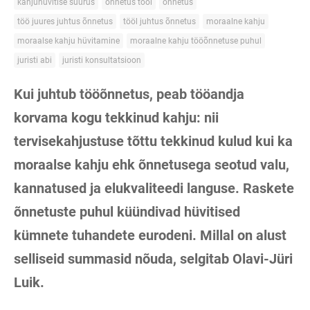
kahjuhüvitise suurus
õnnetus tööl
õnnetus
töö juures juhtus õnnetus
tööl juhtus õnnetus
moraalne kahju
moraalse kahju hüvitamine
moraalne kahju tööõnnetuse puhul
juristi abi
juristi konsultatsioon
Kui juhtub tööõnnetus, peab tööandja
korvama kogu tekkinud kahju: nii
tervisekahjustuse tõttu tekkinud kulud kui ka
moraalse kahju ehk õnnetusega seotud valu,
kannatused ja elukvaliteedi languse. Raskete
õnnetuste puhul küündivad hüvitised
kümnete tuhandete eurodeni. Millal on alust
selliseid summasid nõuda, selgitab Olavi-Jüri
Luik.