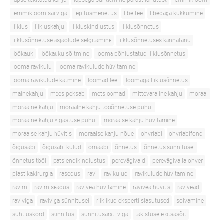
lapse tekitatud kahju
lapsega suhtlemine pärast lahutust
lemmikloom
lemmikloom sai viga
lepitusmenetlus
libe tee
libedaga kukkumine
liiklus
liikluskahju
liikluskindlustus
liiklusõnnetus
liiklusõnnetuse asjaolude selgitamine
liiklusõnnetuses kannatanu
löökauk
löökauku sõitmine
looma põhjustatud liiklusõnnetus
looma ravikulu
looma ravikulude hüvitamine
looma ravikulude katmine
loomad teel
loomaga liiklusõnnetus
mainekahju
mees peksab
metsloomad
mittevaraline kahju
moraal
moraalne kahju
moraalne kahju tööõnnetuse puhul
moraalne kahju vigastuse puhul
moraalse kahju hüvitamine
moraalse kahju hüvitis
moraalse kahju nõue
ohvriabi
ohvriabifond
õigusabi
õigusabi kulud
omaabi
õnnetus
õnnetus sünnitusel
õnnetus tööl
patsiendikindlustus
perevägivald
perevägivalla ohver
plastikakirurgia
rasedus
ravi
ravikulud
ravikulude hüvitamine
ravim
ravimiseadus
ravivea hüvitamine
ravivea hüvitis
ravivead
raviviga
raviviga sünnitusel
riiklikud ekspertiisiasutused
solvamine
suhtluskord
sünnitus
sünnitusarsti viga
takistusele otsasõit