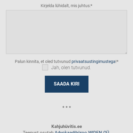
Kirjelda lühidalt, mis juhtus:
Palun kinnita, et oled tutvunud
privaatsustingimustega
!
Jah, olen tutvunud.
* * *
Kahjuhüvitis.ee
Teenust osutab
Advokaadibüroo WIDEN OÜ
.