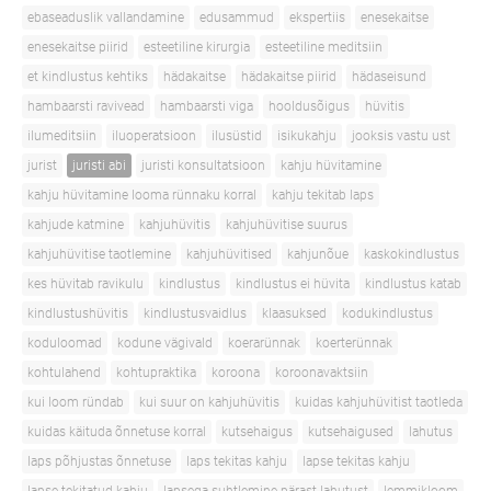
ebaseaduslik vallandamine
edusammud
ekspertiis
enesekaitse
enesekaitse piirid
esteetiline kirurgia
esteetiline meditsiin
et kindlustus kehtiks
hädakaitse
hädakaitse piirid
hädaseisund
hambaarsti ravivead
hambaarsti viga
hooldusõigus
hüvitis
ilumeditsiin
iluoperatsioon
ilusüstid
isikukahju
jooksis vastu ust
jurist
juristi abi
juristi konsultatsioon
kahju hüvitamine
kahju hüvitamine looma rünnaku korral
kahju tekitab laps
kahjude katmine
kahjuhüvitis
kahjuhüvitise suurus
kahjuhüvitise taotlemine
kahjuhüvitised
kahjunõue
kaskokindlustus
kes hüvitab ravikulu
kindlustus
kindlustus ei hüvita
kindlustus katab
kindlustushüvitis
kindlustusvaidlus
klaasuksed
kodukindlustus
koduloomad
kodune vägivald
koerarünnak
koerterünnak
kohtulahend
kohtupraktika
koroona
koroonavaktsiin
kui loom ründab
kui suur on kahjuhüvitis
kuidas kahjuhüvitist taotleda
kuidas käituda õnnetuse korral
kutsehaigus
kutsehaigused
lahutus
laps põhjustas õnnetuse
laps tekitas kahju
lapse tekitas kahju