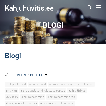
Kahjuhüvitis.ee
BLOGI
Blogi
FILTREERI POSTITUSI
Kõik postitused
ämmaemand
ämmaemanda viga
arsti eksimus
arsti viga
arstide vastutuskindlustuse seadus
au ja väärikus
COVID-19
diskrimineerimine
diskrimineerimine tööl
ebaõiglane vallandamine
ebaõnnestunud hambaravi