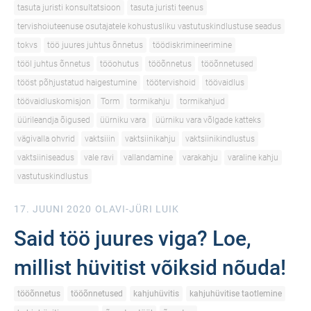
tasuta juristi konsultatsioon
tasuta juristi teenus
tervishoiuteenuse osutajatele kohustusliku vastutuskindlustuse seadus
tokvs
töö juures juhtus õnnetus
töödiskrimineerimine
tööl juhtus õnnetus
tööohutus
tööõnnetus
tööõnnetused
tööst põhjustatud haigestumine
töötervishoid
töövaidlus
töövaidluskomisjon
Torm
tormikahju
tormikahjud
üürileandja õigused
üürniku vara
üürniku vara võlgade katteks
vägivalla ohvrid
vaktsiiin
vaktsiinikahju
vaktsiinikindlustus
vaktsiiniseadus
vale ravi
vallandamine
varakahju
varaline kahju
vastutuskindlustus
17. JUUNI 2020
OLAVI-JÜRI LUIK
Said töö juures viga? Loe,
millist hüvitist võiksid nõuda!
tööõnnetus
tööõnnetused
kahjuhüvitis
kahjuhüvitise taotlemine