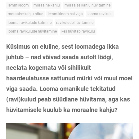
lemmikloom
moraalne kahju
moraalse kahju hüvitamine
moraalse kahju nõue
lemmikloom sai viga
looma ravikulu
looma ravikulude katmine
ravikulude hüvitamine
looma ravikulude hüvitamine
kes hüvitab ravikulu
Küsimus on eluline, sest loomadega ikka
juhtub – nad võivad saada autolt löögi,
neelata kogemata või sihilikult
haardeulatusse sattunud mürki või muul moel
viga saada. Looma omanikule tekitatud
(ravi)kulud peab süüdlane hüvitama, aga kas
hüvitamisele kuulub ka moraalne kahju?