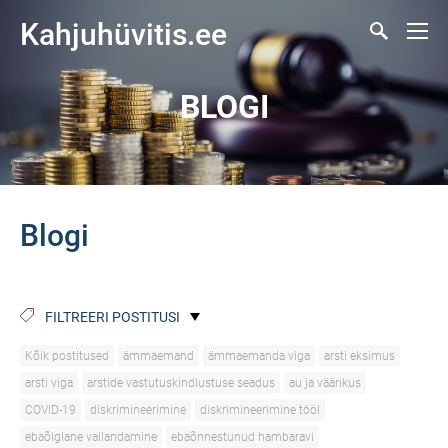
Kahjuhüvitis.ee
BLOGI
Blogi
FILTREERI POSTITUSI
Kõik postitused
ämmaemand
ämmaemanda viga
arsti eksimus
arsti viga
arstide vastutuskindlustuse seadus
au ja väärikus
COVID-19
diskrimineerimine
diskrimineerimine tööl
ebaõiglane vallandamine
ebaõnnestunud hambaravi