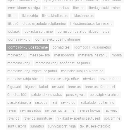
lapse tekitatud kahju
lapsega suhtlemine pärast lahutust
lemmikloom
lemmikloom sai viga
lepitusmenetlus
libe tee
libedaga kukkumine
liiklus
liikluskahju
liikluskindlustus
liiklusõnnetus
liiklusõnnetuse asjaolude selgitamine
liiklusõnnetuses kannatanu
löökauk
löökauku sõitmine
looma põhjustatud liiklusõnnetus
looma ravikulu
looma ravikulude hüvitamine
looma ravikulude katmine
loomad teel
loomaga liiklusõnnetus
mainekahju
mees peksab
metsloomad
mittevaraline kahju
moraal
moraalne kahju
moraalne kahju tööõnnetuse puhul
moraalne kahju vigastuse puhul
moraalse kahju hüvitamine
moraalse kahju hüvitis
moraalse kahju nõue
ohvriabi
ohvriabifond
õigusabi
õigusabi kulud
omaabi
õnnetus
õnnetus sünnitusel
õnnetus tööl
patsiendikindlustus
perevägivald
perevägivalla ohver
plastikakirurgia
rasedus
ravi
ravikulud
ravikulude hüvitamine
ravim
ravimiseadus
ravivea hüvitamine
ravivea hüvitis
ravivead
raviviga
raviviga sünnitusel
riiklikud ekspertiisiasutused
solvamine
suhtluskord
sünnitus
sünnitusarsti viga
takistusele otsasõit