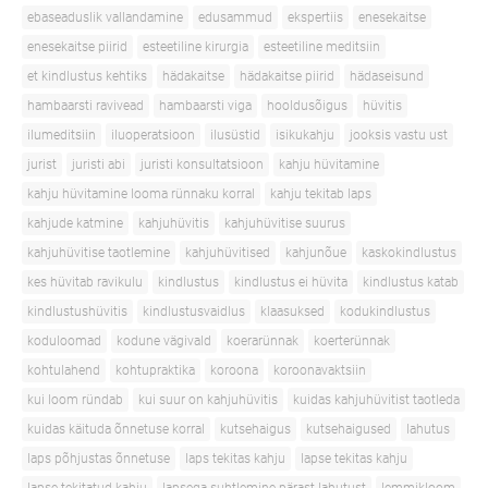
ebaseaduslik vallandamine
edusammud
ekspertiis
enesekaitse
enesekaitse piirid
esteetiline kirurgia
esteetiline meditsiin
et kindlustus kehtiks
hädakaitse
hädakaitse piirid
hädaseisund
hambaarsti ravivead
hambaarsti viga
hooldusõigus
hüvitis
ilumeditsiin
iluoperatsioon
ilusüstid
isikukahju
jooksis vastu ust
jurist
juristi abi
juristi konsultatsioon
kahju hüvitamine
kahju hüvitamine looma rünnaku korral
kahju tekitab laps
kahjude katmine
kahjuhüvitis
kahjuhüvitise suurus
kahjuhüvitise taotlemine
kahjuhüvitised
kahjunõue
kaskokindlustus
kes hüvitab ravikulu
kindlustus
kindlustus ei hüvita
kindlustus katab
kindlustushüvitis
kindlustusvaidlus
klaasuksed
kodukindlustus
koduloomad
kodune vägivald
koerarünnak
koerterünnak
kohtulahend
kohtupraktika
koroona
koroonavaktsiin
kui loom ründab
kui suur on kahjuhüvitis
kuidas kahjuhüvitist taotleda
kuidas käituda õnnetuse korral
kutsehaigus
kutsehaigused
lahutus
laps põhjustas õnnetuse
laps tekitas kahju
lapse tekitas kahju