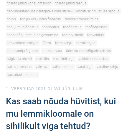
tasuta juristi konsultatsioon
tasuta juristi teenus
tervishoiuteenuse osutajatele kohustusliku vastutuskindlustuse seadus
tokvs
töö juures juhtus õnnetus
töödiskrimineerimine
tööl juhtus õnnetus
tööohutus
tööõnnetus
tööõnnetused
tööst põhjustatud haigestumine
töötervishoid
töövaidlus
töövaidluskomisjon
Torm
tormikahju
tormikahjud
üürileandja õigused
üürniku vara
üürniku vara võlgade katteks
vägivalla ohvrid
vaktsiiin
vaktsiinikahju
vaktsiinikindlustus
vaktsiiniseadus
vale ravi
vallandamine
varakahju
varaline kahju
vastutuskindlustus
1. VEEBRUAR 2021
OLAVI-JÜRI LUIK
Kas saab nõuda hüvitist, kui
mu lemmikloomale on
sihilikult viga tehtud?