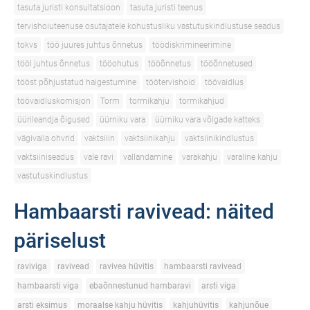
tasuta juristi konsultatsioon
tasuta juristi teenus
tervishoiuteenuse osutajatele kohustusliku vastutuskindlustuse seadus
tokvs
töö juures juhtus õnnetus
töödiskrimineerimine
tööl juhtus õnnetus
tööohutus
tööõnnetus
tööõnnetused
tööst põhjustatud haigestumine
töötervishoid
töövaidlus
töövaidluskomisjon
Torm
tormikahju
tormikahjud
üürileandja õigused
üürniku vara
üürniku vara võlgade katteks
vägivalla ohvrid
vaktsiiin
vaktsiinikahju
vaktsiinikindlustus
vaktsiiniseadus
vale ravi
vallandamine
varakahju
varaline kahju
vastutuskindlustus
Hambaarsti ravivead: näited
päriselust
raviviga
ravivead
ravivea hüvitis
hambaarsti ravivead
hambaarsti viga
ebaõnnestunud hambaravi
arsti viga
arsti eksimus
moraalse kahju hüvitis
kahjuhüvitis
kahjunõue