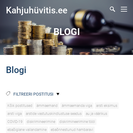
Kahjuhüvitis.ee
BLOGI
Blogi
FILTREERI POSTITUSI
Kõik postitused
ämmaemand
ämmaemanda viga
arsti eksimus
arsti viga
arstide vastutuskindlustuse seadus
au ja väärikus
COVID-19
diskrimineerimine
diskrimineerimine tööl
ebaõiglane vallandamine
ebaõnnestunud hambaravi