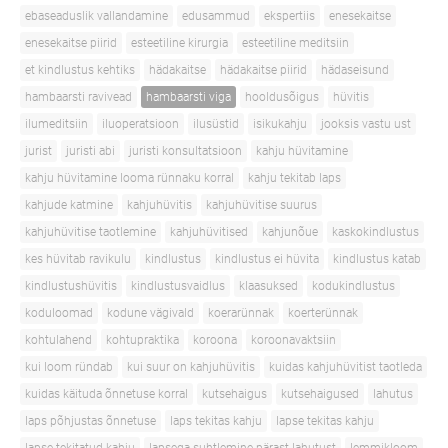
ebaseaduslik vallandamine
edusammud
ekspertiis
enesekaitse
enesekaitse piirid
esteetiline kirurgia
esteetiline meditsiin
et kindlustus kehtiks
hädakaitse
hädakaitse piirid
hädaseisund
hambaarsti ravivead
hambaarsti viga
hooldusõigus
hüvitis
ilumeditsiin
iluoperatsioon
ilusüstid
isikukahju
jooksis vastu ust
jurist
juristi abi
juristi konsultatsioon
kahju hüvitamine
kahju hüvitamine looma rünnaku korral
kahju tekitab laps
kahjude katmine
kahjuhüvitis
kahjuhüvitise suurus
kahjuhüvitise taotlemine
kahjuhüvitised
kahjunõue
kaskokindlustus
kes hüvitab ravikulu
kindlustus
kindlustus ei hüvita
kindlustus katab
kindlustushüvitis
kindlustusvaidlus
klaasuksed
kodukindlustus
koduloomad
kodune vägivald
koerarünnak
koerterünnak
kohtulahend
kohtupraktika
koroona
koroonavaktsiin
kui loom ründab
kui suur on kahjuhüvitis
kuidas kahjuhüvitist taotleda
kuidas käituda õnnetuse korral
kutsehaigus
kutsehaigused
lahutus
laps põhjustas õnnetuse
laps tekitas kahju
lapse tekitas kahju