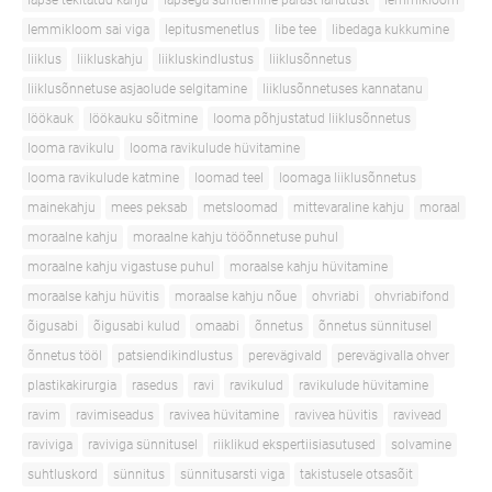
lapse tekitatud kahju
lapsega suhtlemine pärast lahutust
lemmikloom
lemmikloom sai viga
lepitusmenetlus
libe tee
libedaga kukkumine
liiklus
liikluskahju
liikluskindlustus
liiklusõnnetus
liiklusõnnetuse asjaolude selgitamine
liiklusõnnetuses kannatanu
löökauk
löökauku sõitmine
looma põhjustatud liiklusõnnetus
looma ravikulu
looma ravikulude hüvitamine
looma ravikulude katmine
loomad teel
loomaga liiklusõnnetus
mainekahju
mees peksab
metsloomad
mittevaraline kahju
moraal
moraalne kahju
moraalne kahju tööõnnetuse puhul
moraalne kahju vigastuse puhul
moraalse kahju hüvitamine
moraalse kahju hüvitis
moraalse kahju nõue
ohvriabi
ohvriabifond
õigusabi
õigusabi kulud
omaabi
õnnetus
õnnetus sünnitusel
õnnetus tööl
patsiendikindlustus
perevägivald
perevägivalla ohver
plastikakirurgia
rasedus
ravi
ravikulud
ravikulude hüvitamine
ravim
ravimiseadus
ravivea hüvitamine
ravivea hüvitis
ravivead
raviviga
raviviga sünnitusel
riiklikud ekspertiisiasutused
solvamine
suhtluskord
sünnitus
sünnitusarsti viga
takistusele otsasõit