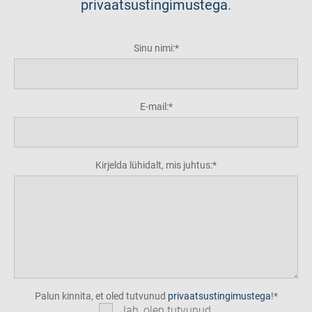
privaatsustingimustega
.
Sinu nimi:
E-mail:
Kirjelda lühidalt, mis juhtus:
Palun kinnita, et oled tutvunud
privaatsustingimustega
!
Jah, olen tutvunud.