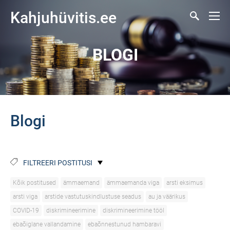
Kahjuhüvitis.ee
BLOGI
Blogi
FILTREERI POSTITUSI
Kõik postitused
ämmaemand
ämmaemanda viga
arsti eksimus
arsti viga
arstide vastutuskindlustuse seadus
au ja väärikus
COVID-19
diskrimineerimine
diskrimineerimine tööl
ebaõiglane vallandamine
ebaõnnestunud hambaravi