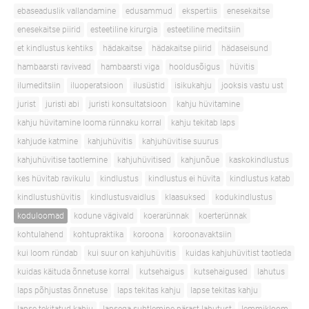
ebaseaduslik vallandamine
edusammud
ekspertiis
enesekaitse
enesekaitse piirid
esteetiline kirurgia
esteetiline meditsiin
et kindlustus kehtiks
hädakaitse
hädakaitse piirid
hädaseisund
hambaarsti ravivead
hambaarsti viga
hooldusõigus
hüvitis
ilumeditsiin
iluoperatsioon
ilusüstid
isikukahju
jooksis vastu ust
jurist
juristi abi
juristi konsultatsioon
kahju hüvitamine
kahju hüvitamine looma rünnaku korral
kahju tekitab laps
kahjude katmine
kahjuhüvitis
kahjuhüvitise suurus
kahjuhüvitise taotlemine
kahjuhüvitised
kahjunõue
kaskokindlustus
kes hüvitab ravikulu
kindlustus
kindlustus ei hüvita
kindlustus katab
kindlustushüvitis
kindlustusvaidlus
klaasuksed
kodukindlustus
koduloomad
kodune vägivald
koerarünnak
koerterünnak
kohtulahend
kohtupraktika
koroona
koroonavaktsiin
kui loom ründab
kui suur on kahjuhüvitis
kuidas kahjuhüvitist taotleda
kuidas käituda õnnetuse korral
kutsehaigus
kutsehaigused
lahutus
laps põhjustas õnnetuse
laps tekitas kahju
lapse tekitas kahju