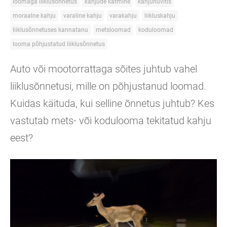
loomaga liiklusõnnetus
kahjude katmine
kahjuhüvitis
moraalne kahju
varaline kahju
varakahju
liikluskahju
liiklusõnnetuses kannatanu
metsloomad
koduloomad
looma põhjustatud liiklusõnnetus
Auto või mootorrattaga sõites juhtub vahel
liiklusõnnetusi, mille on põhjustanud loomad.
Kuidas käituda, kui selline õnnetus juhtub? Kes
vastutab mets- või kodulooma tekitatud kahju
eest?