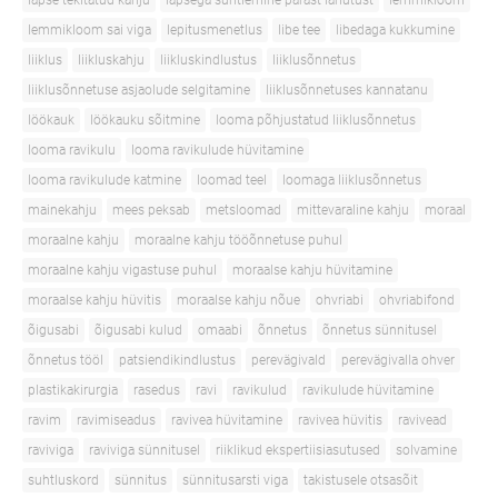
lapse tekitatud kahju
lapsega suhtlemine pärast lahutust
lemmikloom
lemmikloom sai viga
lepitusmenetlus
libe tee
libedaga kukkumine
liiklus
liikluskahju
liikluskindlustus
liiklusõnnetus
liiklusõnnetuse asjaolude selgitamine
liiklusõnnetuses kannatanu
löökauk
löökauku sõitmine
looma põhjustatud liiklusõnnetus
looma ravikulu
looma ravikulude hüvitamine
looma ravikulude katmine
loomad teel
loomaga liiklusõnnetus
mainekahju
mees peksab
metsloomad
mittevaraline kahju
moraal
moraalne kahju
moraalne kahju tööõnnetuse puhul
moraalne kahju vigastuse puhul
moraalse kahju hüvitamine
moraalse kahju hüvitis
moraalse kahju nõue
ohvriabi
ohvriabifond
õigusabi
õigusabi kulud
omaabi
õnnetus
õnnetus sünnitusel
õnnetus tööl
patsiendikindlustus
perevägivald
perevägivalla ohver
plastikakirurgia
rasedus
ravi
ravikulud
ravikulude hüvitamine
ravim
ravimiseadus
ravivea hüvitamine
ravivea hüvitis
ravivead
raviviga
raviviga sünnitusel
riiklikud ekspertiisiasutused
solvamine
suhtluskord
sünnitus
sünnitusarsti viga
takistusele otsasõit