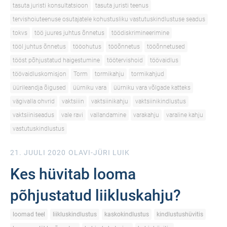
tasuta juristi konsultatsioon
tasuta juristi teenus
tervishoiuteenuse osutajatele kohustusliku vastutuskindlustuse seadus
tokvs
töö juures juhtus õnnetus
töödiskrimineerimine
tööl juhtus õnnetus
tööohutus
tööõnnetus
tööõnnetused
tööst põhjustatud haigestumine
töötervishoid
töövaidlus
töövaidluskomisjon
Torm
tormikahju
tormikahjud
üürileandja õigused
üürniku vara
üürniku vara võlgade katteks
vägivalla ohvrid
vaktsiiin
vaktsiinikahju
vaktsiinikindlustus
vaktsiiniseadus
vale ravi
vallandamine
varakahju
varaline kahju
vastutuskindlustus
21. JUULI 2020
OLAVI-JÜRI LUIK
Kes hüvitab looma
põhjustatud liikluskahju?
loomad teel
liikluskindlustus
kaskokindlustus
kindlustushüvitis