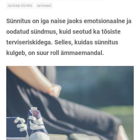
ravivea hüvitis
ravivead
Sünnitus on iga naise jaoks emotsionaalne ja
oodatud sündmus, kuid seotud ka tõsiste
terviseriskidega. Selles, kuidas sünnitus
kulgeb, on suur roll ämmaemandal.