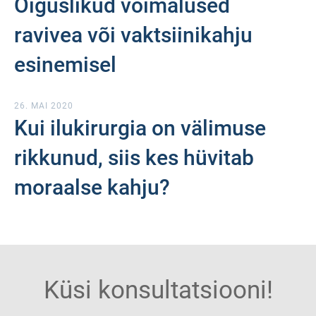
Õiguslikud võimalused
ravivea või vaktsiinikahju
esinemisel
26. MAI 2020
Kui ilukirurgia on välimuse
rikkunud, siis kes hüvitab
moraalse kahju?
Küsi konsultatsiooni!