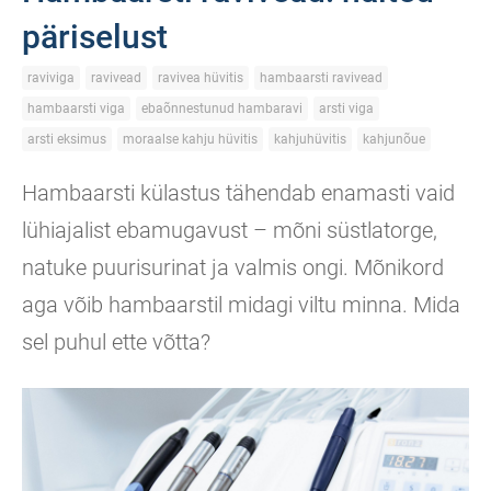
päriselust
raviviga
ravivead
ravivea hüvitis
hambaarsti ravivead
hambaarsti viga
ebaõnnestunud hambaravi
arsti viga
arsti eksimus
moraalse kahju hüvitis
kahjuhüvitis
kahjunõue
Hambaarsti külastus tähendab enamasti vaid
lühiajalist ebamugavust – mõni süstlatorge,
natuke puurisurinat ja valmis ongi. Mõnikord
aga võib hambaarstil midagi viltu minna. Mida
sel puhul ette võtta?