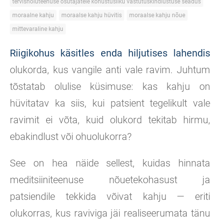
tervishoiuteenuse osutajatele kohustusliku vastutuskindlustuse seadus
moraalne kahju
moraalse kahju hüvitis
moraalse kahju nõue
mittevaraline kahju
Riigikohus käsitles enda hiljutises lahendis
olukorda, kus vangile anti vale ravim. Juhtum
tõstatab olulise küsimuse: kas kahju on
hüvitatav ka siis, kui patsient tegelikult vale
ravimit ei võta, kuid olukord tekitab hirmu,
ebakindlust või ohuolukorra?
See on hea näide sellest, kuidas hinnata
meditsiiniteenuse nõuetekohasust ja
patsiendile tekkida võivat kahju — eriti
olukorras, kus raviviga jäi realiseerumata tänu