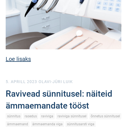
Loe lisaks
5. APRILL 2023
OLAVI-JÜRI LUIK
Ravivead sünnitusel: näiteid
ämmaemandate tööst
sünnitus
rasedus
raviviga
raviviga sünnitusel
õnnetus sünnitusel
ämmaemand
ämmaemanda viga
sünnitusarsti viga