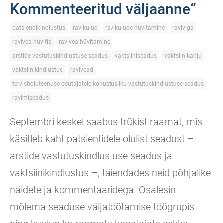
Kommenteeritud väljaanne“
patsiendikindlustus
ravikulud
ravikulude hüvitamine
raviviga
ravivea hüvitis
ravivea hüvitamine
arstide vastutuskindlustuse seadus
vaktsiiniseadus
vaktsiinikahju
vaktsiinikindlustus
ravivead
tervishoiuteenuse osutajatele kohustusliku vastutuskindlustuse seadus
ravimiseadus
Septembri keskel saabus trükist raamat, mis
käsitleb kaht patsientidele olulist seadust –
arstide vastutuskindlustuse seadus ja
vaktsiinikindlustus –, täiendades neid põhjalike
näidete ja kommentaaridega. Osalesin
mõlema seaduse väljatöötamise töögrupis