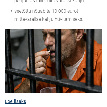
põhjustas talle mittevaralist kahju;
seetõttu nõuab ta 10 000 eurot
mittevaralise kahju hüvitamiseks.
Loe lisaks