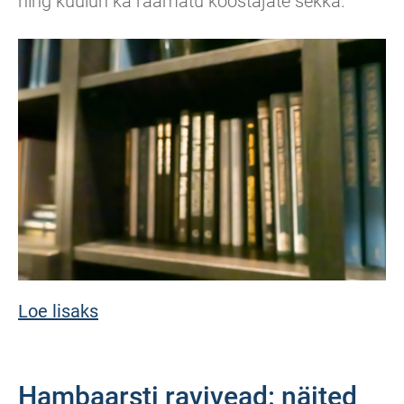
ning kuulun ka raamatu koostajate sekka.
Loe lisaks
Hambaarsti ravivead: näited