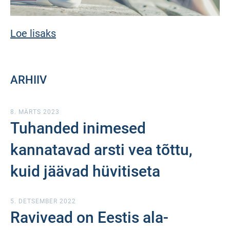
Loe lisaks
ARHIIV
8. MÄRTS 2023
Tuhanded inimesed
kannatavad arsti vea tõttu,
kuid jäävad hüvitiseta
5. DETSEMBER 2022
Ravivead on Eestis ala-