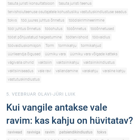
tasuta juristi konsultatsioon
tasuta juristi teenus
tervishoiuteenuse osutajatele kohustusliku vastutuskindlustuse seadus
tokvs
töö juures juhtus õnnetus
töödiskrimineerimine
tööl juhtus õnnetus
tööohutus
tööõnnetus
tööõnnetused
tööst põhjustatud haigestumine
töötervishoid
töövaidlus
töövaidluskomisjon
Torm
tormikahju
tormikahjud
üürileandja õigused
üürniku vara
üürniku vara võlgade katteks
vägivalla ohvrid
vaktsiiin
vaktsiinikahju
vaktsiinikindlustus
vaktsiiniseadus
vale ravi
vallandamine
varakahju
varaline kahju
vastutuskindlustus
5. VEEBRUAR
OLAVI-JÜRI LUIK
Kui vangile antakse vale
ravim: kas kahju on hüvitatav?
ravivead
raviviga
ravim
patsiendikindlustus
tokvs