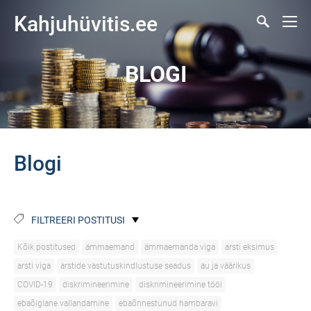
Kahjuhüvitis.ee
BLOGI
Blogi
FILTREERI POSTITUSI
Kõik postitused
ämmaemand
ämmaemanda viga
arsti eksimus
arsti viga
arstide vastutuskindlustuse seadus
au ja väärikus
COVID-19
diskrimineerimine
diskrimineerimine tööl
ebaõiglane vallandamine
ebaõnnestunud hambaravi