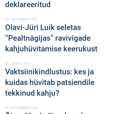
deklareeritud
20. OKTOOBER 2022
Olavi-Jüri Luik seletas
“Pealtnägijas” ravivigade
kahjuhüvitamise keerukust
30. APRILL 2022
Vaktsiinikindlustus: kes ja
kuidas hüvitab patsiendile
tekkinud kahju?
30. NOVEMBER 2021