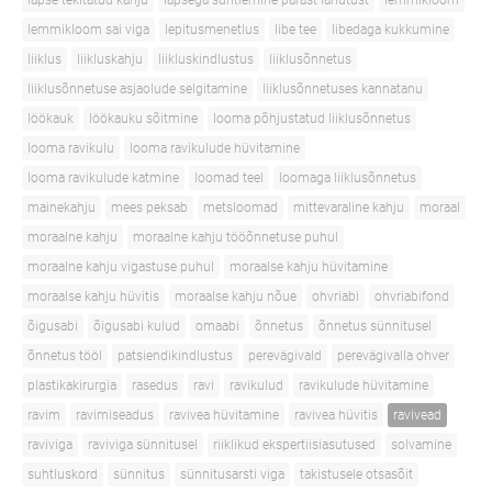
lapse tekitatud kahju
lapsega suhtlemine pärast lahutust
lemmikloom
lemmikloom sai viga
lepitusmenetlus
libe tee
libedaga kukkumine
liiklus
liikluskahju
liikluskindlustus
liiklusõnnetus
liiklusõnnetuse asjaolude selgitamine
liiklusõnnetuses kannatanu
löökauk
löökauku sõitmine
looma põhjustatud liiklusõnnetus
looma ravikulu
looma ravikulude hüvitamine
looma ravikulude katmine
loomad teel
loomaga liiklusõnnetus
mainekahju
mees peksab
metsloomad
mittevaraline kahju
moraal
moraalne kahju
moraalne kahju tööõnnetuse puhul
moraalne kahju vigastuse puhul
moraalse kahju hüvitamine
moraalse kahju hüvitis
moraalse kahju nõue
ohvriabi
ohvriabifond
õigusabi
õigusabi kulud
omaabi
õnnetus
õnnetus sünnitusel
õnnetus tööl
patsiendikindlustus
perevägivald
perevägivalla ohver
plastikakirurgia
rasedus
ravi
ravikulud
ravikulude hüvitamine
ravim
ravimiseadus
ravivea hüvitamine
ravivea hüvitis
ravivead
raviviga
raviviga sünnitusel
riiklikud ekspertiisiasutused
solvamine
suhtluskord
sünnitus
sünnitusarsti viga
takistusele otsasõit