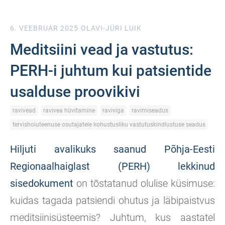
6. VEEBRUAR 2025
OLAVI-JÜRI LUIK
Meditsiini vead ja vastutus:
PERH-i juhtum kui patsientide
usalduse proovikivi
ravivead
ravivea hüvitamine
raviviga
ravimiseadus
tervishoiuteenuse osutajatele kohustusliku vastutuskindlustuse seadus
Hiljuti avalikuks saanud Põhja-Eesti
Regionaalhaiglast (PERH) lekkinud
sisedokument
on tõstatanud olulise küsimuse:
kuidas tagada patsiendi ohutus ja läbipaistvus
meditsiinisüsteemis? Juhtum, kus aastatel