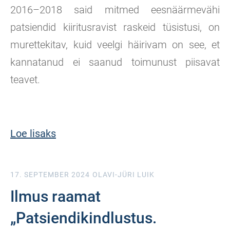
2016–2018 said mitmed eesnäärmevähi
patsiendid kiiritusravist raskeid tüsistusi, on
murettekitav, kuid veelgi häirivam on see, et
kannatanud ei saanud toimunust piisavat
teavet.
Loe lisaks
17. SEPTEMBER 2024
OLAVI-JÜRI LUIK
Ilmus raamat
„Patsiendikindlustus.