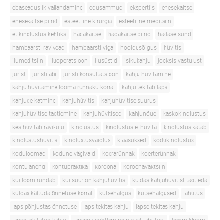
ebaseaduslik vallandamine
edusammud
ekspertiis
enesekaitse
enesekaitse piirid
esteetiline kirurgia
esteetiline meditsiin
et kindlustus kehtiks
hädakaitse
hädakaitse piirid
hädaseisund
hambaarsti ravivead
hambaarsti viga
hooldusõigus
hüvitis
ilumeditsiin
iluoperatsioon
ilusüstid
isikukahju
jooksis vastu ust
jurist
juristi abi
juristi konsultatsioon
kahju hüvitamine
kahju hüvitamine looma rünnaku korral
kahju tekitab laps
kahjude katmine
kahjuhüvitis
kahjuhüvitise suurus
kahjuhüvitise taotlemine
kahjuhüvitised
kahjunõue
kaskokindlustus
kes hüvitab ravikulu
kindlustus
kindlustus ei hüvita
kindlustus katab
kindlustushüvitis
kindlustusvaidlus
klaasuksed
kodukindlustus
koduloomad
kodune vägivald
koerarünnak
koerterünnak
kohtulahend
kohtupraktika
koroona
koroonavaktsiin
kui loom ründab
kui suur on kahjuhüvitis
kuidas kahjuhüvitist taotleda
kuidas käituda õnnetuse korral
kutsehaigus
kutsehaigused
lahutus
laps põhjustas õnnetuse
laps tekitas kahju
lapse tekitas kahju