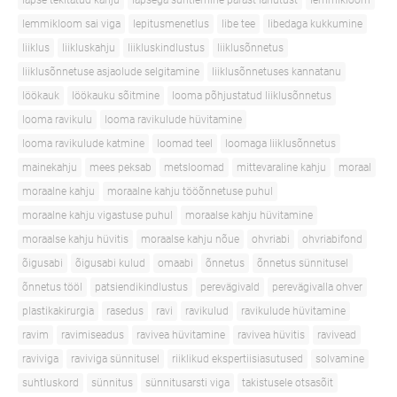
lapse tekitatud kahju
lapsega suhtlemine pärast lahutust
lemmikloom
lemmikloom sai viga
lepitusmenetlus
libe tee
libedaga kukkumine
liiklus
liikluskahju
liikluskindlustus
liiklusõnnetus
liiklusõnnetuse asjaolude selgitamine
liiklusõnnetuses kannatanu
löökauk
löökauku sõitmine
looma põhjustatud liiklusõnnetus
looma ravikulu
looma ravikulude hüvitamine
looma ravikulude katmine
loomad teel
loomaga liiklusõnnetus
mainekahju
mees peksab
metsloomad
mittevaraline kahju
moraal
moraalne kahju
moraalne kahju tööõnnetuse puhul
moraalne kahju vigastuse puhul
moraalse kahju hüvitamine
moraalse kahju hüvitis
moraalse kahju nõue
ohvriabi
ohvriabifond
õigusabi
õigusabi kulud
omaabi
õnnetus
õnnetus sünnitusel
õnnetus tööl
patsiendikindlustus
perevägivald
perevägivalla ohver
plastikakirurgia
rasedus
ravi
ravikulud
ravikulude hüvitamine
ravim
ravimiseadus
ravivea hüvitamine
ravivea hüvitis
ravivead
raviviga
raviviga sünnitusel
riiklikud ekspertiisiasutused
solvamine
suhtluskord
sünnitus
sünnitusarsti viga
takistusele otsasõit