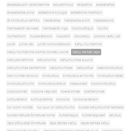
ebaseaduslik vallandamine
edusammud
ekspertiis
enesekaitse
enesekaitse piirid
esteetiline kirurgia
esteetiline meditsiin
et kindlustus kehtiks
hädakaitse
hädakaitse piirid
hädaseisund
hambaarsti ravivead
hambaarsti viga
hooldusõigus
hüvitis
ilumeditsiin
iluoperatsioon
ilusüstid
isikukahju
jooksis vastu ust
jurist
juristi abi
juristi konsultatsioon
kahju hüvitamine
kahju hüvitamine looma rünnaku korral
kahju tekitab laps
kahjude katmine
kahjuhüvitis
kahjuhüvitise suurus
kahjuhüvitise taotlemine
kahjuhüvitised
kahjunõue
kaskokindlustus
kes hüvitab ravikulu
kindlustus
kindlustus ei hüvita
kindlustus katab
kindlustushüvitis
kindlustusvaidlus
klaasuksed
kodukindlustus
koduloomad
kodune vägivald
koerarünnak
koerterünnak
kohtulahend
kohtupraktika
koroona
koroonavaktsiin
kui loom ründab
kui suur on kahjuhüvitis
kuidas kahjuhüvitist taotleda
kuidas käituda õnnetuse korral
kutsehaigus
kutsehaigused
lahutus
laps põhjustas õnnetuse
laps tekitas kahju
lapse tekitas kahju