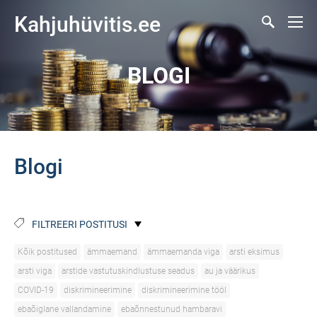
Kahjuhüvitis.ee
BLOGI
Blogi
FILTREERI POSTITUSI
Kõik postitused
ämmaemand
ämmaemanda viga
arsti eksimus
arsti viga
arstide vastutuskindlustuse seadus
au ja väärikus
COVID-19
diskrimineerimine
diskrimineerimine tööl
ebaõiglane vallandamine
ebaõnnestunud hambaravi