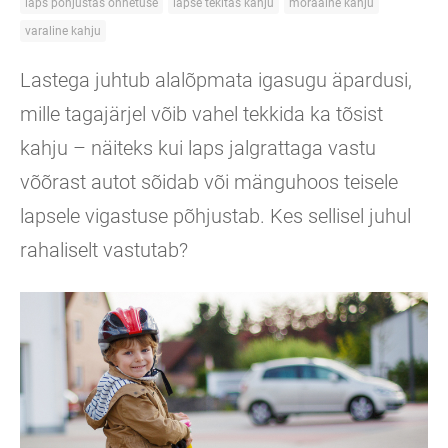
laps põhjustas õnnetuse
lapse tekitas kahju
moraalne kahju
varaline kahju
Lastega juhtub alalõpmata igasugu äpardusi,
mille tagajärjel võib vahel tekkida ka tõsist
kahju – näiteks kui laps jalgrattaga vastu
võõrast autot sõidab või mänguhoos teisele
lapsele vigastuse põhjustab. Kes sellisel juhul
rahaliselt vastutab?