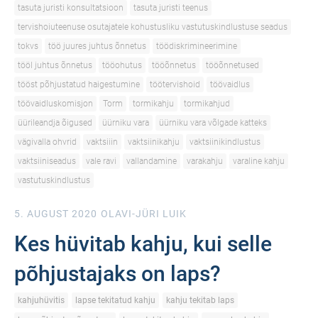
tasuta juristi konsultatsioon
tasuta juristi teenus
tervishoiuteenuse osutajatele kohustusliku vastutuskindlustuse seadus
tokvs
töö juures juhtus õnnetus
töödiskrimineerimine
tööl juhtus õnnetus
tööohutus
tööõnnetus
tööõnnetused
tööst põhjustatud haigestumine
töötervishoid
töövaidlus
töövaidluskomisjon
Torm
tormikahju
tormikahjud
üürileandja õigused
üürniku vara
üürniku vara võlgade katteks
vägivalla ohvrid
vaktsiiin
vaktsiinikahju
vaktsiinikindlustus
vaktsiiniseadus
vale ravi
vallandamine
varakahju
varaline kahju
vastutuskindlustus
5. AUGUST 2020
OLAVI-JÜRI LUIK
Kes hüvitab kahju, kui selle
põhjustajaks on laps?
kahjuhüvitis
lapse tekitatud kahju
kahju tekitab laps