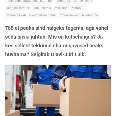
tööst põhjustatud haigestumine
tööohutus
töötervishoid
kahjude katmine
kahjuhüvitis
ravikulud
moraal
moraalne kahju tööõnnetuse puhul
moraalse kahju hüvitamine
Töö ei peaks sind haigeks tegema, aga vahel
seda siiski juhtub. Mis on kutsehaigus? Ja
kes sellest tekkinud ebamugavused peaks
hüvitama? Selgitab Olavi-Jüri Luik.