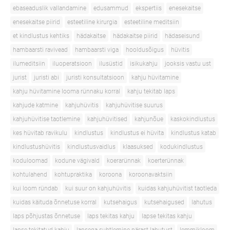
ebaseaduslik vallandamine
edusammud
ekspertiis
enesekaitse
enesekaitse piirid
esteetiline kirurgia
esteetiline meditsiin
et kindlustus kehtiks
hädakaitse
hädakaitse piirid
hädaseisund
hambaarsti ravivead
hambaarsti viga
hooldusõigus
hüvitis
ilumeditsiin
iluoperatsioon
ilusüstid
isikukahju
jooksis vastu ust
jurist
juristi abi
juristi konsultatsioon
kahju hüvitamine
kahju hüvitamine looma rünnaku korral
kahju tekitab laps
kahjude katmine
kahjuhüvitis
kahjuhüvitise suurus
kahjuhüvitise taotlemine
kahjuhüvitised
kahjunõue
kaskokindlustus
kes hüvitab ravikulu
kindlustus
kindlustus ei hüvita
kindlustus katab
kindlustushüvitis
kindlustusvaidlus
klaasuksed
kodukindlustus
koduloomad
kodune vägivald
koerarünnak
koerterünnak
kohtulahend
kohtupraktika
koroona
koroonavaktsiin
kui loom ründab
kui suur on kahjuhüvitis
kuidas kahjuhüvitist taotleda
kuidas käituda õnnetuse korral
kutsehaigus
kutsehaigused
lahutus
laps põhjustas õnnetuse
laps tekitas kahju
lapse tekitas kahju