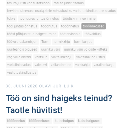
tasuta juristi konsultatsioon
tasuta juristi teenus
tervishoiuteenuse osutajatele kohustusliku vastutuskindlustuse seadus
tokvs
töö juures juhtus õnnetus
töödiskrimineerimine
tööl juhtus õnnetus
tööohutus
tööõnnetus
tööõnnetused
tööst põhjustatud haigestumine
töötervishoid
töövaidlus
töövaidluskomisjon
Torm
tormikahju
tormikahjud
üürileandja õigused
üürniku vara
üürniku vara võlgade katteks
vägivalla ohvrid
vaktsiiin
vaktsiinikahju
vaktsiinikindlustus
vaktsiiniseadus
vale ravi
vallandamine
varakahju
varaline kahju
vastutuskindlustus
30. JUUNI 2020
OLAVI-JÜRI LUIK
Töö on sind haigeks teinud?
Taotle hüvitist!
tööõnnetus
tööõnnetused
kutsehaigus
kutsehaigused