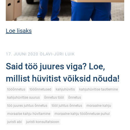
Loe lisaks
17. JUUNI 2020
OLAVI-JÜRI LUIK
Said töö juures viga? Loe,
millist hüvitist võiksid nõuda!
tööõnnetus
tööõnnetused
kahjuhüvitis
kahjuhüvitise taotlemine
kahjuhüvitise suurus
õnnetus tööl
õnnetus
töö juures juhtus õnnetus
tööl juhtus õnnetus
moraalne kahju
moraalse kahju hüvitamine
moraalne kahju tööõnnetuse puhul
juristi abi
juristi konsultatsioon