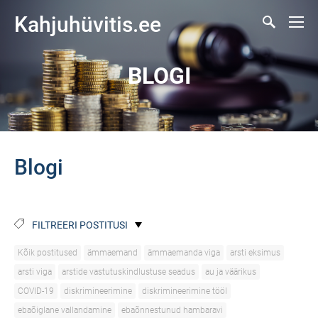
Kahjuhüvitis.ee
BLOGI
Blogi
FILTREERI POSTITUSI
Kõik postitused
ämmaemand
ämmaemanda viga
arsti eksimus
arsti viga
arstide vastutuskindlustuse seadus
au ja väärikus
COVID-19
diskrimineerimine
diskrimineerimine tööl
ebaõiglane vallandamine
ebaõnnestunud hambaravi