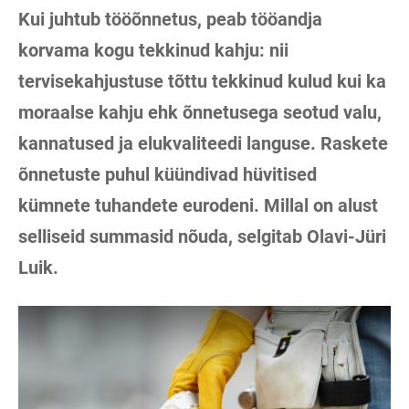
Kui juhtub tööõnnetus, peab tööandja
korvama kogu tekkinud kahju: nii
tervisekahjustuse tõttu tekkinud kulud kui ka
moraalse kahju ehk õnnetusega seotud valu,
kannatused ja elukvaliteedi languse. Raskete
õnnetuste puhul küündivad hüvitised
kümnete tuhandete eurodeni. Millal on alust
selliseid summasid nõuda, selgitab Olavi-Jüri
Luik.