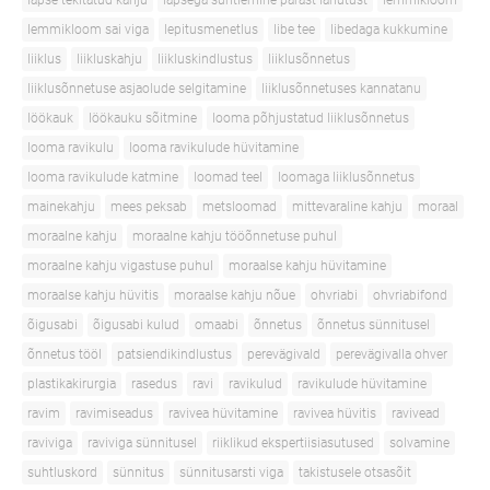
lapse tekitatud kahju
lapsega suhtlemine pärast lahutust
lemmikloom
lemmikloom sai viga
lepitusmenetlus
libe tee
libedaga kukkumine
liiklus
liikluskahju
liikluskindlustus
liiklusõnnetus
liiklusõnnetuse asjaolude selgitamine
liiklusõnnetuses kannatanu
löökauk
löökauku sõitmine
looma põhjustatud liiklusõnnetus
looma ravikulu
looma ravikulude hüvitamine
looma ravikulude katmine
loomad teel
loomaga liiklusõnnetus
mainekahju
mees peksab
metsloomad
mittevaraline kahju
moraal
moraalne kahju
moraalne kahju tööõnnetuse puhul
moraalne kahju vigastuse puhul
moraalse kahju hüvitamine
moraalse kahju hüvitis
moraalse kahju nõue
ohvriabi
ohvriabifond
õigusabi
õigusabi kulud
omaabi
õnnetus
õnnetus sünnitusel
õnnetus tööl
patsiendikindlustus
perevägivald
perevägivalla ohver
plastikakirurgia
rasedus
ravi
ravikulud
ravikulude hüvitamine
ravim
ravimiseadus
ravivea hüvitamine
ravivea hüvitis
ravivead
raviviga
raviviga sünnitusel
riiklikud ekspertiisiasutused
solvamine
suhtluskord
sünnitus
sünnitusarsti viga
takistusele otsasõit