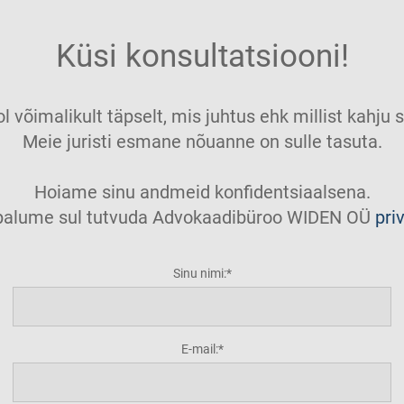
Küsi konsultatsiooni!
ol võimalikult täpselt, mis juhtus ehk millist kahj
Meie juristi esmane nõuanne on sulle tasuta.
Hoiame sinu andmeid konfidentsiaalsena.
t palume sul tutvuda Advokaadibüroo WIDEN OÜ
pri
Sinu nimi:
E-mail: