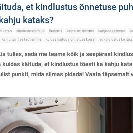
ituda, et kindlustus õnnetuse puh
 kahju kataks?
us katab
kindlustusvaidlus
õnnetus
kindlustushüvitis
kahjude katmine
ka
kahjuhüvitise taotlemine
kuidas käituda õnnetuse korral
et kindlustus kehtiks
üa tulles, seda me teame kõik ja seepärast kindlus
 kuidas käituda, et kindlustus tõesti ka kahju ka
lulist punkti, mida silmas pidada! Vaata täpsemalt v