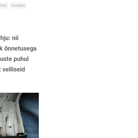
tööl
õnnetus
ju: nii
hk õnnetusega
tuste puhul
 selliseid