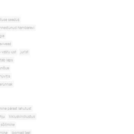
stuse seadus
nnestunud hambaravi
gia
avivead
s vastu ust
jurist
itab laps
unõue
hüvitis
terünnak
mine pärast lahutust
ahju
liikluskindlustus
 sõitmine
tmine
loomad teel