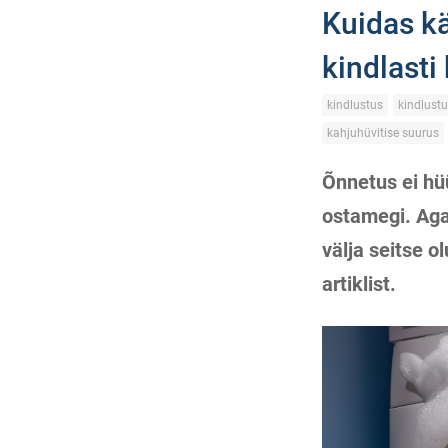
Kuidas kä
kindlasti
kindlustus
kindlust
kahjuhüvitise suurus
Õnnetus ei hü
ostamegi. Aga
välja seitse o
artiklist.