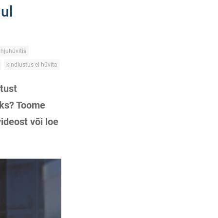
ul
hjuhüvitis
kindlustus ei hüvita
tust
taks? Toome
ideost või loe