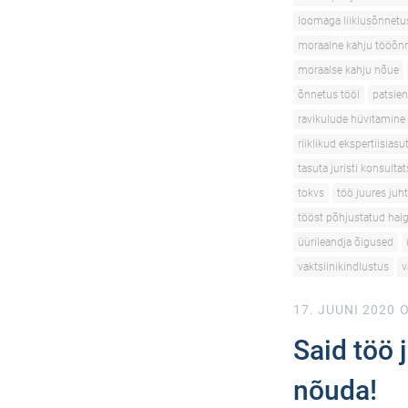
loomaga liiklusõnnetu
moraalne kahju tööõn
moraalse kahju nõue
õnnetus tööl
patsien
ravikulude hüvitamine
riiklikud ekspertiisias
tasuta juristi konsulta
tokvs
töö juures juh
tööst põhjustatud hai
üürileandja õigused
vaktsiinikindlustus
v
17. JUUNI 2020
O
Said töö j
nõuda!