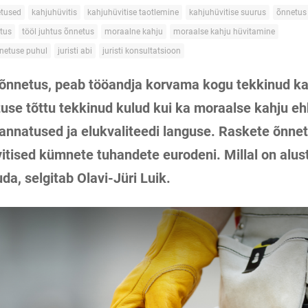
tused
kahjuhüvitis
kahjuhüvitise taotlemine
kahjuhüvitise suurus
õnnetus 
etus
tööl juhtus õnnetus
moraalne kahju
moraalse kahju hüvitamine
netuse puhul
juristi abi
juristi konsultatsioon
öõnnetus, peab tööandja korvama kogu tekkinud kah
tuse tõttu tekkinud kulud kui ka moraalse kahju e
kannatused ja elukvaliteedi languse. Raskete õnne
tised kümnete tuhandete eurodeni. Millal on alust
a, selgitab Olavi-Jüri Luik.