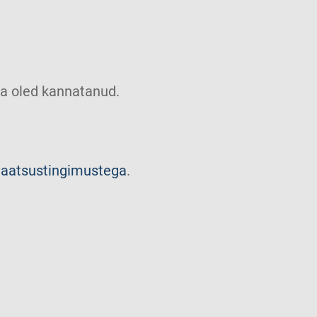
u sa oled kannatanud.
vaatsustingimustega
.