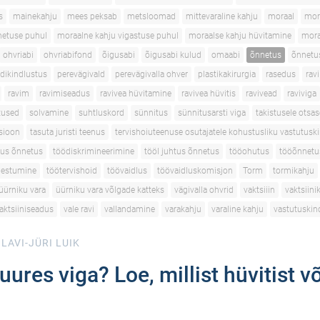
s
mainekahju
mees peksab
metsloomad
mittevaraline kahju
moraal
mor
netuse puhul
moraalne kahju vigastuse puhul
moraalse kahju hüvitamine
mora
ohvriabi
ohvriabifond
õigusabi
õigusabi kulud
omaabi
õnnetus
õnnetu
dikindlustus
perevägivald
perevägivalla ohver
plastikakirurgia
rasedus
ravi
ravim
ravimiseadus
ravivea hüvitamine
ravivea hüvitis
ravivead
raviviga
utused
solvamine
suhtluskord
sünnitus
sünnitusarsti viga
takistusele otsas
tsioon
tasuta juristi teenus
tervishoiuteenuse osutajatele kohustusliku vastutusk
tus õnnetus
töödiskrimineerimine
tööl juhtus õnnetus
tööohutus
tööõnnetu
gestumine
töötervishoid
töövaidlus
töövaidluskomisjon
Torm
tormikahju
üürniku vara
üürniku vara võlgade katteks
vägivalla ohvrid
vaktsiiin
vaktsiini
aktsiiniseadus
vale ravi
vallandamine
varakahju
varaline kahju
vastutuskin
LAVI-JÜRI LUIK
uures viga? Loe, millist hüvitist v