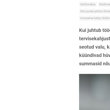
tööõnnetus
tööõnne
töö juures juhtus õnn
moraalne kahju tööõn
Kui juhtub tö
tervisekahjus
seotud valu, 
küündivad hüvi
summasid nõud