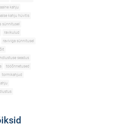
aalne kahju
alse kahju hüvitis
s sünnitusel
ravikulud
raviviga sünnitusel
õit
indlustuse seadus
s
tööõnnetused
tormikahjud
kahju
dlustus
õiksid