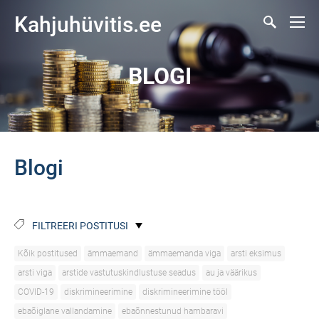
Kahjuhüvitis.ee
BLOGI
Blogi
FILTREERI POSTITUSI
Kõik postitused
ämmaemand
ämmaemanda viga
arsti eksimus
arsti viga
arstide vastutuskindlustuse seadus
au ja väärikus
COVID-19
diskrimineerimine
diskrimineerimine tööl
ebaõiglane vallandamine
ebaõnnestunud hambaravi