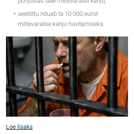
põhjustas talle mittevaralist kahju;
seetõttu nõuab ta 10 000 eurot
mittevaralise kahju hüvitamiseks.
Loe lisaks