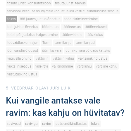
tasuta juristi konsultatsioon
tasuta juristi teenus
tervishoiuteenuse osutajatele kohustusliku vastutuskindlustuse seadus
tokvs
töö juures juhtus õnnetus
töödiskrimineerimine
tööl juhtus õnnetus
tööohutus
tööõnnetus
tööõnnetused
tööst põhjustatud haigestumine
töötervishoid
töövaidlus
töövaidluskomisjon
Torm
tormikahju
tormikahjud
üürileandja õigused
üürniku vara
üürniku vara võlgade katteks
vägivalla ohvrid
vaktsiiin
vaktsiinikahju
vaktsiinikindlustus
vaktsiiniseadus
vale ravi
vallandamine
varakahju
varaline kahju
vastutuskindlustus
5. VEEBRUAR
OLAVI-JÜRI LUIK
Kui vangile antakse vale
ravim: kas kahju on hüvitatav?
ravivead
raviviga
ravim
patsiendikindlustus
tokvs