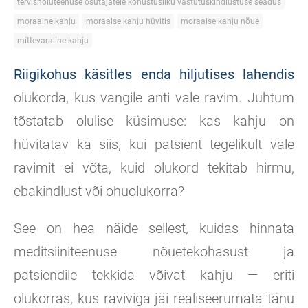
tervishoiuteenuse osutajatele kohustusliku vastutuskindlustuse seadus
moraalne kahju
moraalse kahju hüvitis
moraalse kahju nõue
mittevaraline kahju
Riigikohus käsitles enda hiljutises lahendis
olukorda, kus vangile anti vale ravim. Juhtum
tõstatab olulise küsimuse: kas kahju on
hüvitatav ka siis, kui patsient tegelikult vale
ravimit ei võta, kuid olukord tekitab hirmu,
ebakindlust või ohuolukorra?
See on hea näide sellest, kuidas hinnata
meditsiiniteenuse nõuetekohasust ja
patsiendile tekkida võivat kahju — eriti
olukorras, kus raviviga jäi realiseerumata tänu