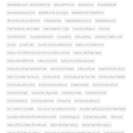
ebaseaduslik vallandamine
edusammud
ekspertiis
enesekaitse
enesekaitse piirid
esteetiline kirurgia
esteetiline meditsiin
et kindlustus kehtiks
hädakaitse
hädakaitse piirid
hädaseisund
hambaarsti ravivead
hambaarsti viga
hooldusõigus
hüvitis
ilumeditsiin
iluoperatsioon
ilusüstid
isikukahju
jooksis vastu ust
jurist
juristi abi
juristi konsultatsioon
kahju hüvitamine
kahju hüvitamine looma rünnaku korral
kahju tekitab laps
kahjude katmine
kahjuhüvitis
kahjuhüvitise suurus
kahjuhüvitise taotlemine
kahjuhüvitised
kahjunõue
kaskokindlustus
kes hüvitab ravikulu
kindlustus
kindlustus ei hüvita
kindlustus katab
kindlustushüvitis
kindlustusvaidlus
klaasuksed
kodukindlustus
koduloomad
kodune vägivald
koerarünnak
koerterünnak
kohtulahend
kohtupraktika
koroona
koroonavaktsiin
kui loom ründab
kui suur on kahjuhüvitis
kuidas kahjuhüvitist taotleda
kuidas käituda õnnetuse korral
kutsehaigus
kutsehaigused
lahutus
laps põhjustas õnnetuse
laps tekitas kahju
lapse tekitas kahju