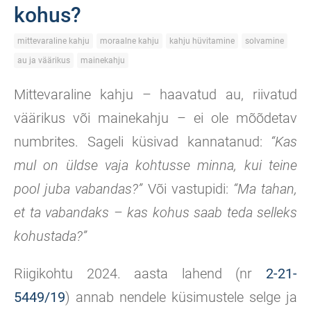
kohus?
mittevaraline kahju
moraalne kahju
kahju hüvitamine
solvamine
au ja väärikus
mainekahju
Mittevaraline kahju – haavatud au, riivatud
väärikus või mainekahju – ei ole mõõdetav
numbrites. Sageli küsivad kannatanud:
“Kas
mul on üldse vaja kohtusse minna, kui teine
pool juba vabandas?”
Või vastupidi:
“Ma tahan,
et ta vabandaks – kas kohus saab teda selleks
kohustada?”
Riigikohtu 2024. aasta lahend (nr
2-21-
5449/19
) annab nendele küsimustele selge ja