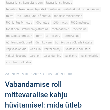
tasuta juristi konsultatsioon
tasuta juristi teenus
tervishoiuteenuse osutajatele kohustusliku vastutuskindlustuse seadus
tokvs
töö juures juhtus õnnetus
töödiskrimineerimine
tööl juhtus õnnetus
tööohutus
tööõnnetus
tööõnnetused
tööst põhjustatud haigestumine
töötervishoid
töövaidlus
töövaidluskomisjon
Torm
tormikahju
tormikahjud
üürileandja õigused
üürniku vara
üürniku vara võlgade katteks
vägivalla ohvrid
vaktsiiin
vaktsiinikahju
vaktsiinikindlustus
vaktsiiniseadus
vale ravi
vallandamine
varakahju
varaline kahju
vastutuskindlustus
23. NOVEMBER 2025
OLAVI-JÜRI LUIK
Vabandamise roll
mittevaralise kahju
hüvitamisel: mida ütleb