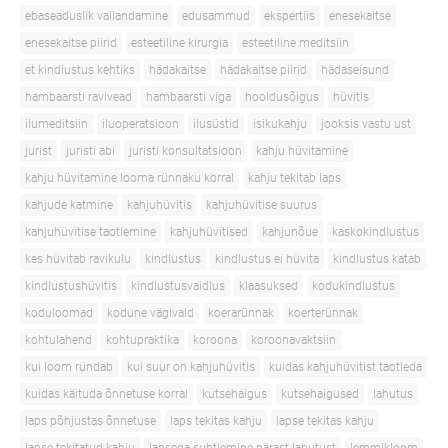
ebaseaduslik vallandamine
edusammud
ekspertiis
enesekaitse
enesekaitse piirid
esteetiline kirurgia
esteetiline meditsiin
et kindlustus kehtiks
hädakaitse
hädakaitse piirid
hädaseisund
hambaarsti ravivead
hambaarsti viga
hooldusõigus
hüvitis
ilumeditsiin
iluoperatsioon
ilusüstid
isikukahju
jooksis vastu ust
jurist
juristi abi
juristi konsultatsioon
kahju hüvitamine
kahju hüvitamine looma rünnaku korral
kahju tekitab laps
kahjude katmine
kahjuhüvitis
kahjuhüvitise suurus
kahjuhüvitise taotlemine
kahjuhüvitised
kahjunõue
kaskokindlustus
kes hüvitab ravikulu
kindlustus
kindlustus ei hüvita
kindlustus katab
kindlustushüvitis
kindlustusvaidlus
klaasuksed
kodukindlustus
koduloomad
kodune vägivald
koerarünnak
koerterünnak
kohtulahend
kohtupraktika
koroona
koroonavaktsiin
kui loom ründab
kui suur on kahjuhüvitis
kuidas kahjuhüvitist taotleda
kuidas käituda õnnetuse korral
kutsehaigus
kutsehaigused
lahutus
laps põhjustas õnnetuse
laps tekitas kahju
lapse tekitas kahju