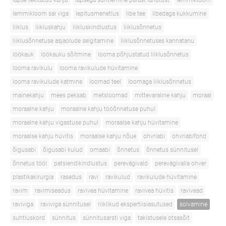
lapse tekitatud kahju
lapsega suhtlemine pärast lahutust
lemmikloom
lemmikloom sai viga
lepitusmenetlus
libe tee
libedaga kukkumine
liiklus
liikluskahju
liikluskindlustus
liiklusõnnetus
liiklusõnnetuse asjaolude selgitamine
liiklusõnnetuses kannatanu
löökauk
löökauku sõitmine
looma põhjustatud liiklusõnnetus
looma ravikulu
looma ravikulude hüvitamine
looma ravikulude katmine
loomad teel
loomaga liiklusõnnetus
mainekahju
mees peksab
metsloomad
mittevaraline kahju
moraal
moraalne kahju
moraalne kahju tööõnnetuse puhul
moraalne kahju vigastuse puhul
moraalse kahju hüvitamine
moraalse kahju hüvitis
moraalse kahju nõue
ohvriabi
ohvriabifond
õigusabi
õigusabi kulud
omaabi
õnnetus
õnnetus sünnitusel
õnnetus tööl
patsiendikindlustus
perevägivald
perevägivalla ohver
plastikakirurgia
rasedus
ravi
ravikulud
ravikulude hüvitamine
ravim
ravimiseadus
ravivea hüvitamine
ravivea hüvitis
ravivead
raviviga
raviviga sünnitusel
riiklikud ekspertiisiasutused
solvamine
suhtluskord
sünnitus
sünnitusarsti viga
takistusele otsasõit