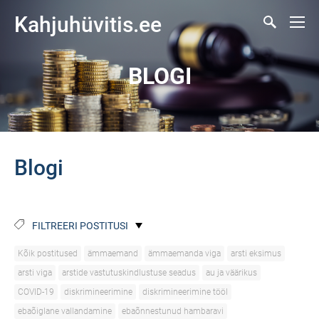
Kahjuhüvitis.ee
BLOGI
Blogi
FILTREERI POSTITUSI
Kõik postitused
ämmaemand
ämmaemanda viga
arsti eksimus
arsti viga
arstide vastutuskindlustuse seadus
au ja väärikus
COVID-19
diskrimineerimine
diskrimineerimine tööl
ebaõiglane vallandamine
ebaõnnestunud hambaravi