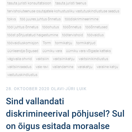
tasuta juristi konsultatsioon
tasuta juristi teenus
tervishoiuteenuse osutajatele kohustusliku vastutuskindlustuse seadus
tokvs
töö juures juhtus õnnetus
töödiskrimineerimine
tööl juhtus õnnetus
tööohutus
tööõnnetus
tööõnnetused
tööst põhjustatud haigestumine
töötervishoid
töövaidlus
töövaidluskomisjon
Torm
tormikahju
tormikahjud
üürileandja õigused
üürniku vara
üürniku vara võlgade katteks
vägivalla ohvrid
vaktsiiin
vaktsiinikahju
vaktsiinikindlustus
vaktsiiniseadus
vale ravi
vallandamine
varakahju
varaline kahju
vastutuskindlustus
28. OKTOOBER 2020
OLAVI-JÜRI LUIK
Sind vallandati
diskrimineerival põhjusel? Sul
on õigus esitada moraalse