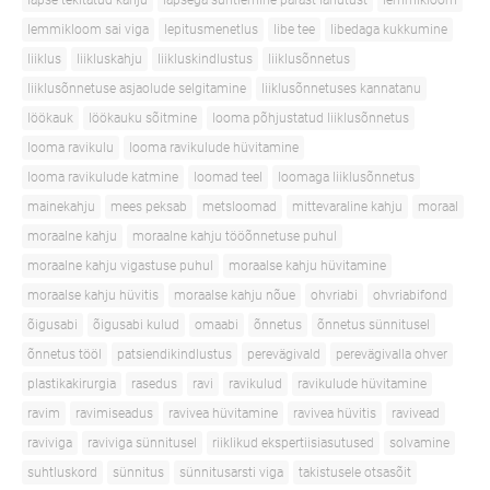
lapse tekitatud kahju
lapsega suhtlemine pärast lahutust
lemmikloom
lemmikloom sai viga
lepitusmenetlus
libe tee
libedaga kukkumine
liiklus
liikluskahju
liikluskindlustus
liiklusõnnetus
liiklusõnnetuse asjaolude selgitamine
liiklusõnnetuses kannatanu
löökauk
löökauku sõitmine
looma põhjustatud liiklusõnnetus
looma ravikulu
looma ravikulude hüvitamine
looma ravikulude katmine
loomad teel
loomaga liiklusõnnetus
mainekahju
mees peksab
metsloomad
mittevaraline kahju
moraal
moraalne kahju
moraalne kahju tööõnnetuse puhul
moraalne kahju vigastuse puhul
moraalse kahju hüvitamine
moraalse kahju hüvitis
moraalse kahju nõue
ohvriabi
ohvriabifond
õigusabi
õigusabi kulud
omaabi
õnnetus
õnnetus sünnitusel
õnnetus tööl
patsiendikindlustus
perevägivald
perevägivalla ohver
plastikakirurgia
rasedus
ravi
ravikulud
ravikulude hüvitamine
ravim
ravimiseadus
ravivea hüvitamine
ravivea hüvitis
ravivead
raviviga
raviviga sünnitusel
riiklikud ekspertiisiasutused
solvamine
suhtluskord
sünnitus
sünnitusarsti viga
takistusele otsasõit