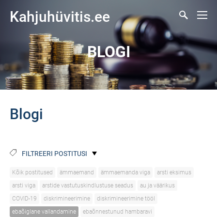
Kahjuhüvitis.ee
BLOGI
Blogi
FILTREERI POSTITUSI
Kõik postitused
ämmaemand
ämmaemanda viga
arsti eksimus
arsti viga
arstide vastutuskindlustuse seadus
au ja väärikus
COVID-19
diskrimineerimine
diskrimineerimine tööl
ebaõiglane vallandamine
ebaõnnestunud hambaravi