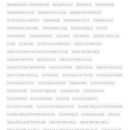
ebaseaduslik vallandamine
edusammud
ekspertiis
enesekaitse
enesekaitse piirid
esteetiline kirurgia
esteetiline meditsiin
et kindlustus kehtiks
hädakaitse
hädakaitse piirid
hädaseisund
hambaarsti ravivead
hambaarsti viga
hooldusõigus
hüvitis
ilumeditsiin
iluoperatsioon
ilusüstid
isikukahju
jooksis vastu ust
jurist
juristi abi
juristi konsultatsioon
kahju hüvitamine
kahju hüvitamine looma rünnaku korral
kahju tekitab laps
kahjude katmine
kahjuhüvitis
kahjuhüvitise suurus
kahjuhüvitise taotlemine
kahjuhüvitised
kahjunõue
kaskokindlustus
kes hüvitab ravikulu
kindlustus
kindlustus ei hüvita
kindlustus katab
kindlustushüvitis
kindlustusvaidlus
klaasuksed
kodukindlustus
koduloomad
kodune vägivald
koerarünnak
koerterünnak
kohtulahend
kohtupraktika
koroona
koroonavaktsiin
kui loom ründab
kui suur on kahjuhüvitis
kuidas kahjuhüvitist taotleda
kuidas käituda õnnetuse korral
kutsehaigus
kutsehaigused
lahutus
laps põhjustas õnnetuse
laps tekitas kahju
lapse tekitas kahju