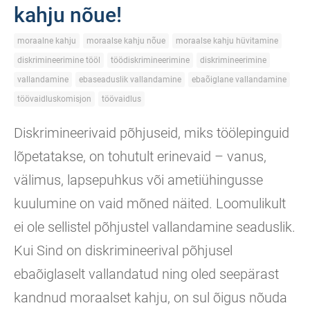
kahju nõue!
moraalne kahju
moraalse kahju nõue
moraalse kahju hüvitamine
diskrimineerimine tööl
töödiskrimineerimine
diskrimineerimine
vallandamine
ebaseaduslik vallandamine
ebaõiglane vallandamine
töövaidluskomisjon
töövaidlus
Diskrimineerivaid põhjuseid, miks töölepinguid
lõpetatakse, on tohutult erinevaid – vanus,
välimus, lapsepuhkus või ametiühingusse
kuulumine on vaid mõned näited. Loomulikult
ei ole sellistel põhjustel vallandamine seaduslik.
Kui Sind on diskrimineerival põhjusel
ebaõiglaselt vallandatud ning oled seepärast
kandnud moraalset kahju, on sul õigus nõuda