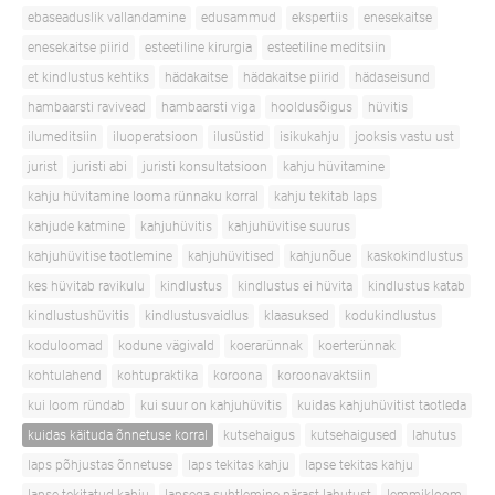
ebaseaduslik vallandamine
edusammud
ekspertiis
enesekaitse
enesekaitse piirid
esteetiline kirurgia
esteetiline meditsiin
et kindlustus kehtiks
hädakaitse
hädakaitse piirid
hädaseisund
hambaarsti ravivead
hambaarsti viga
hooldusõigus
hüvitis
ilumeditsiin
iluoperatsioon
ilusüstid
isikukahju
jooksis vastu ust
jurist
juristi abi
juristi konsultatsioon
kahju hüvitamine
kahju hüvitamine looma rünnaku korral
kahju tekitab laps
kahjude katmine
kahjuhüvitis
kahjuhüvitise suurus
kahjuhüvitise taotlemine
kahjuhüvitised
kahjunõue
kaskokindlustus
kes hüvitab ravikulu
kindlustus
kindlustus ei hüvita
kindlustus katab
kindlustushüvitis
kindlustusvaidlus
klaasuksed
kodukindlustus
koduloomad
kodune vägivald
koerarünnak
koerterünnak
kohtulahend
kohtupraktika
koroona
koroonavaktsiin
kui loom ründab
kui suur on kahjuhüvitis
kuidas kahjuhüvitist taotleda
kuidas käituda õnnetuse korral
kutsehaigus
kutsehaigused
lahutus
laps põhjustas õnnetuse
laps tekitas kahju
lapse tekitas kahju