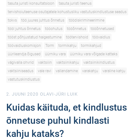
tasuta juristi konsultatsioon
tasuta juristi teenus
tervishoiuteenuse osutajatele kohustusliku vastutuskindlustuse seadus
tokvs
töö juures juhtus õnnetus
töödiskrimineerimine
tööl juhtus õnnetus
tööohutus
tööõnnetus
tööõnnetused
tööst põhjustatud haigestumine
töötervishoid
töövaidlus
töövaidluskomisjon
Torm
tormikahju
tormikahjud
üürileandja õigused
üürniku vara
üürniku vara võlgade katteks
vägivalla ohvrid
vaktsiiin
vaktsiinikahju
vaktsiinikindlustus
vaktsiiniseadus
vale ravi
vallandamine
varakahju
varaline kahju
vastutuskindlustus
2. JUUNI 2020
OLAVI-JÜRI LUIK
Kuidas käituda, et kindlustus
õnnetuse puhul kindlasti
kahju kataks?