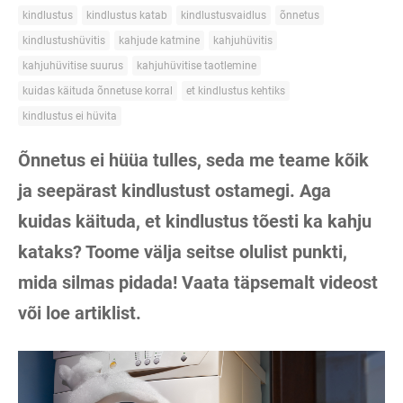
kindlustus
kindlustus katab
kindlustusvaidlus
õnnetus
kindlustushüvitis
kahjude katmine
kahjuhüvitis
kahjuhüvitise suurus
kahjuhüvitise taotlemine
kuidas käituda õnnetuse korral
et kindlustus kehtiks
kindlustus ei hüvita
Õnnetus ei hüüa tulles, seda me teame kõik
ja seepärast kindlustust ostamegi. Aga
kuidas käituda, et kindlustus tõesti ka kahju
kataks? Toome välja seitse olulist punkti,
mida silmas pidada! Vaata täpsemalt videost
või loe artiklist.