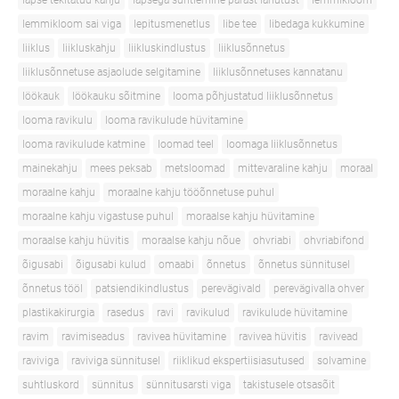
lapse tekitatud kahju
lapsega suhtlemine pärast lahutust
lemmikloom
lemmikloom sai viga
lepitusmenetlus
libe tee
libedaga kukkumine
liiklus
liikluskahju
liikluskindlustus
liiklusõnnetus
liiklusõnnetuse asjaolude selgitamine
liiklusõnnetuses kannatanu
löökauk
löökauku sõitmine
looma põhjustatud liiklusõnnetus
looma ravikulu
looma ravikulude hüvitamine
looma ravikulude katmine
loomad teel
loomaga liiklusõnnetus
mainekahju
mees peksab
metsloomad
mittevaraline kahju
moraal
moraalne kahju
moraalne kahju tööõnnetuse puhul
moraalne kahju vigastuse puhul
moraalse kahju hüvitamine
moraalse kahju hüvitis
moraalse kahju nõue
ohvriabi
ohvriabifond
õigusabi
õigusabi kulud
omaabi
õnnetus
õnnetus sünnitusel
õnnetus tööl
patsiendikindlustus
perevägivald
perevägivalla ohver
plastikakirurgia
rasedus
ravi
ravikulud
ravikulude hüvitamine
ravim
ravimiseadus
ravivea hüvitamine
ravivea hüvitis
ravivead
raviviga
raviviga sünnitusel
riiklikud ekspertiisiasutused
solvamine
suhtluskord
sünnitus
sünnitusarsti viga
takistusele otsasõit