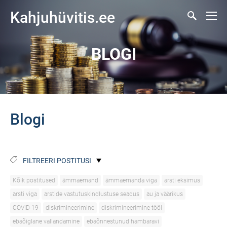
Kahjuhüvitis.ee
BLOGI
Blogi
FILTREERI POSTITUSI
Kõik postitused
ämmaemand
ämmaemanda viga
arsti eksimus
arsti viga
arstide vastutuskindlustuse seadus
au ja väärikus
COVID-19
diskrimineerimine
diskrimineerimine tööl
ebaõiglane vallandamine
ebaõnnestunud hambaravi