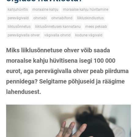
kahjuhüvitis
moraalne kahju
moraalse kahju hüvitamine
perevägivald
ohvriabi
ohvriabifond
liikluskindlustus
liiklusõnnetus
liiklusõnnetuses kannatanu
mees peksab
perevägivalla ohver
vägivalla ohvrid
kodune vägivald
Miks liiklusõnnetuse ohver võib saada
moraalse kahju hüvitisena isegi 100 000
eurot, aga perevägivalla ohver peab piirduma
pennidega? Selgitame põhjuseid ja räägime
lahendusest.