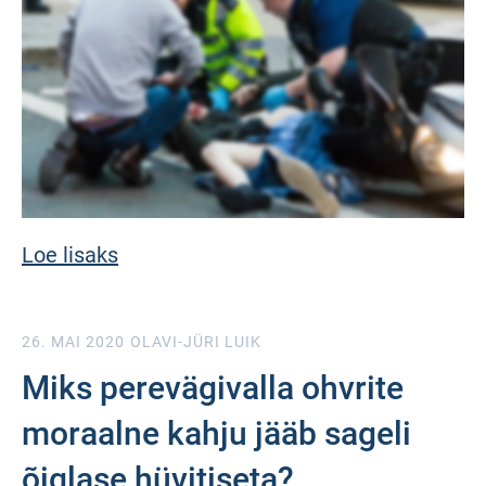
Loe lisaks
26. MAI 2020
OLAVI-JÜRI LUIK
Miks perevägivalla ohvrite
moraalne kahju jääb sageli
õiglase hüvitiseta?