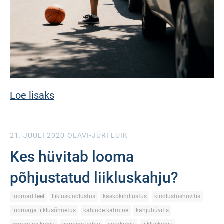
Loe lisaks
21. JUULI 2020
OLAVI-JÜRI LUIK
Kes hüvitab looma
põhjustatud liikluskahju?
loomad teel
liikluskindlustus
kaskokindlustus
kindlustushüvitis
loomaga liiklusõnnetus
kahjude katmine
kahjuhüvitis