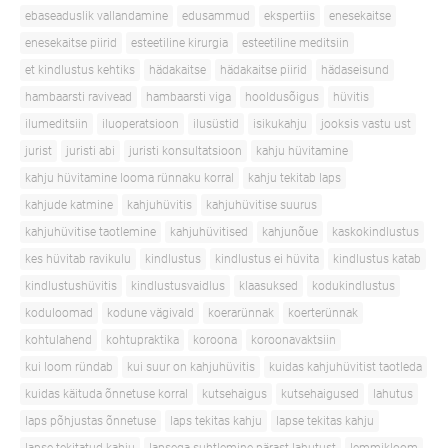
ebaseaduslik vallandamine
edusammud
ekspertiis
enesekaitse
enesekaitse piirid
esteetiline kirurgia
esteetiline meditsiin
et kindlustus kehtiks
hädakaitse
hädakaitse piirid
hädaseisund
hambaarsti ravivead
hambaarsti viga
hooldusõigus
hüvitis
ilumeditsiin
iluoperatsioon
ilusüstid
isikukahju
jooksis vastu ust
jurist
juristi abi
juristi konsultatsioon
kahju hüvitamine
kahju hüvitamine looma rünnaku korral
kahju tekitab laps
kahjude katmine
kahjuhüvitis
kahjuhüvitise suurus
kahjuhüvitise taotlemine
kahjuhüvitised
kahjunõue
kaskokindlustus
kes hüvitab ravikulu
kindlustus
kindlustus ei hüvita
kindlustus katab
kindlustushüvitis
kindlustusvaidlus
klaasuksed
kodukindlustus
koduloomad
kodune vägivald
koerarünnak
koerterünnak
kohtulahend
kohtupraktika
koroona
koroonavaktsiin
kui loom ründab
kui suur on kahjuhüvitis
kuidas kahjuhüvitist taotleda
kuidas käituda õnnetuse korral
kutsehaigus
kutsehaigused
lahutus
laps põhjustas õnnetuse
laps tekitas kahju
lapse tekitas kahju