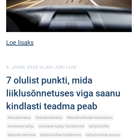
Loe lisaks
9. JUUNI 2020
OLAVI-JÜRI LUIK
7 olulist punkti, mida
liiklusõnnetuses viga saanu
kindlasti teadma peab
liiklusõnnetus
liikluskindlustus
liiklusõnnetuses kannatanu
moraalne kahju
moraalse kahju hüvitamine
kahjuhüvitis
kahjude katmine
kahjuhüvitise taotlemine
kahjuhüvitise suurus