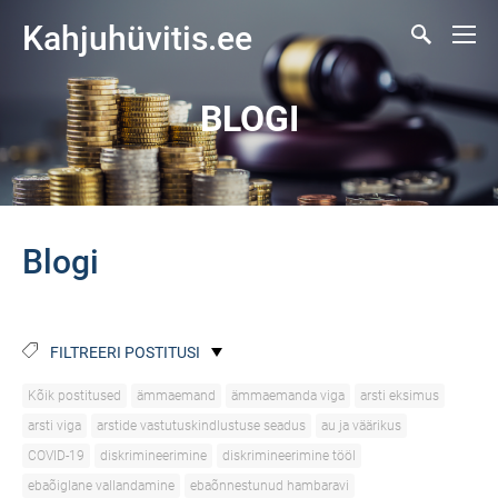
Kahjuhüvitis.ee
BLOGI
Blogi
FILTREERI POSTITUSI
Kõik postitused
ämmaemand
ämmaemanda viga
arsti eksimus
arsti viga
arstide vastutuskindlustuse seadus
au ja väärikus
COVID-19
diskrimineerimine
diskrimineerimine tööl
ebaõiglane vallandamine
ebaõnnestunud hambaravi