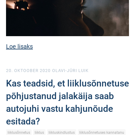
Loe lisaks
20. OKTOOBER 2020
OLAVI-JÜRI LUIK
Kas teadsid, et liiklusõnnetuse
põhjustanud jalakäija saab
autojuhi vastu kahjunõude
esitada?
liiklusõnnetus
liiklus
liikluskindlustus
liiklusõnnetuses kannatanu