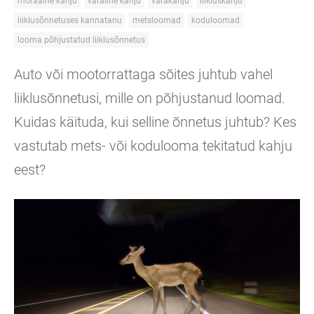
moraalne kahju
varaline kahju
varakahju
liikluskahju
liiklusõnnetuses kannatanu
metsloomad
koduloomad
looma põhjustatud liiklusõnnetus
Auto või mootorrattaga sõites juhtub vahel
liiklusõnnetusi, mille on põhjustanud loomad.
Kuidas käituda, kui selline õnnetus juhtub? Kes
vastutab mets- või kodulooma tekitatud kahju
eest?