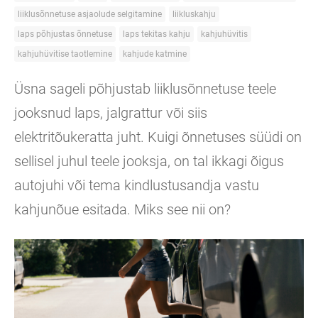
liiklusõnnetuse asjaolude selgitamine
liikluskahju
laps põhjustas õnnetuse
laps tekitas kahju
kahjuhüvitis
kahjuhüvitise taotlemine
kahjude katmine
Üsna sageli põhjustab liiklusõnnetuse teele
jooksnud laps, jalgrattur või siis
elektritõukeratta juht. Kuigi õnnetuses süüdi on
sellisel juhul teele jooksja, on tal ikkagi õigus
autojuhi või tema kindlustusandja vastu
kahjunõue esitada. Miks see nii on?