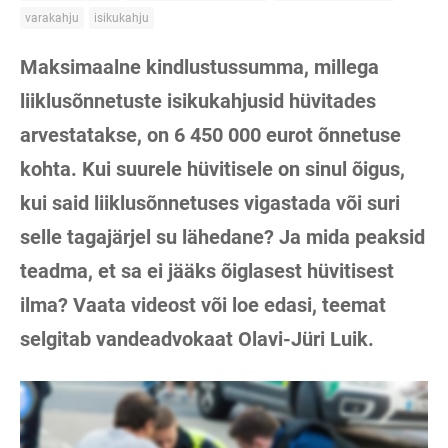
varakahju
isikukahju
Maksimaalne kindlustussumma, millega
liiklusõnnetuste isikukahjusid hüvitades
arvestatakse, on 6 450 000 eurot õnnetuse
kohta. Kui suurele hüvitisele on sinul õigus,
kui said liiklusõnnetuses vigastada või suri
selle tagajärjel su lähedane? Ja mida peaksid
teadma, et sa ei jääks õiglasest hüvitisest
ilma?
Vaata videost või loe edasi, teemat
s
elgitab vandeadvokaat Olavi-Jüri Luik.