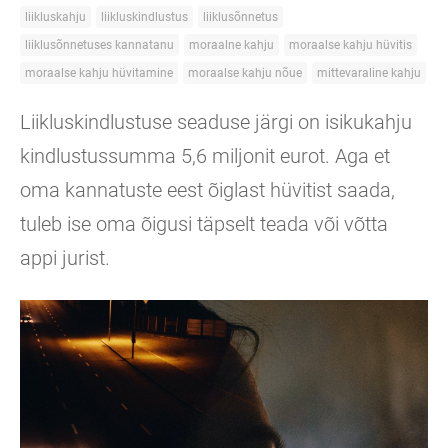
liikluskahju
liikluskindlustus
liiklusõnnetus
liiklusõnnetuses kannatanu
moraalne kahju
moraalse kahju hüvitis
moraalse kahju hüvitamine
moraalse kahju nõue
mittevaraline kahju
Liikluskindlustuse seaduse järgi on isikukahju
kindlustussumma 5,6 miljonit eurot. Aga et
oma kannatuste eest õiglast hüvitist saada,
tuleb ise oma õigusi täpselt teada või võtta
appi jurist.