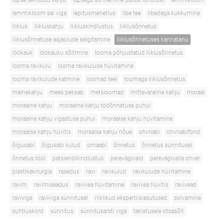
lapse tekitatud kahju
lapsega suhtlemine pärast lahutust
lemmikloom
lemmikloom sai viga
lepitusmenetlus
libe tee
libedaga kukkumine
liiklus
liikluskahju
liikluskindlustus
liiklusõnnetus
liiklusõnnetuse asjaolude selgitamine
liiklusõnnetuses kannatanu
löökauk
löökauku sõitmine
looma põhjustatud liiklusõnnetus
looma ravikulu
looma ravikulude hüvitamine
looma ravikulude katmine
loomad teel
loomaga liiklusõnnetus
mainekahju
mees peksab
metsloomad
mittevaraline kahju
moraal
moraalne kahju
moraalne kahju tööõnnetuse puhul
moraalne kahju vigastuse puhul
moraalse kahju hüvitamine
moraalse kahju hüvitis
moraalse kahju nõue
ohvriabi
ohvriabifond
õigusabi
õigusabi kulud
omaabi
õnnetus
õnnetus sünnitusel
õnnetus tööl
patsiendikindlustus
perevägivald
perevägivalla ohver
plastikakirurgia
rasedus
ravi
ravikulud
ravikulude hüvitamine
ravim
ravimiseadus
ravivea hüvitamine
ravivea hüvitis
ravivead
raviviga
raviviga sünnitusel
riiklikud ekspertiisiasutused
solvamine
suhtluskord
sünnitus
sünnitusarsti viga
takistusele otsasõit