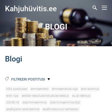
Kahjuhüvitis.ee
BLOGI
Blogi
FILTREERI POSTITUSI
Kõik postitused
ämmaemand
ämmaemanda viga
arsti eksimus
arsti viga
arstide vastutuskindlustuse seadus
au ja väärikus
COVID-19
diskrimineerimine
diskrimineerimine tööl
ebaõiglane vallandamine
ebaõnnestunud hambaravi