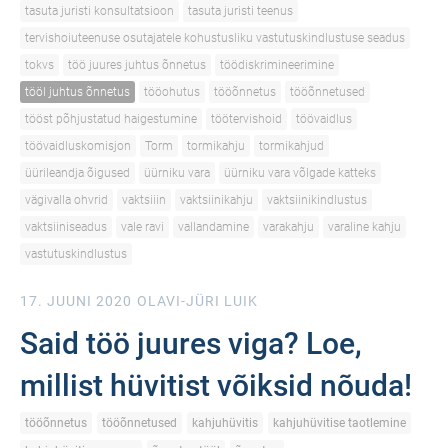
tasuta juristi konsultatsioon
tasuta juristi teenus
tervishoiuteenuse osutajatele kohustusliku vastutuskindlustuse seadus
tokvs
töö juures juhtus õnnetus
töödiskrimineerimine
tööl juhtus õnnetus
tööohutus
tööõnnetus
tööõnnetused
tööst põhjustatud haigestumine
töötervishoid
töövaidlus
töövaidluskomisjon
Torm
tormikahju
tormikahjud
üürileandja õigused
üürniku vara
üürniku vara võlgade katteks
vägivalla ohvrid
vaktsiiin
vaktsiinikahju
vaktsiinikindlustus
vaktsiiniseadus
vale ravi
vallandamine
varakahju
varaline kahju
vastutuskindlustus
17. JUUNI 2020
OLAVI-JÜRI LUIK
Said töö juures viga? Loe,
millist hüvitist võiksid nõuda!
tööõnnetus
tööõnnetused
kahjuhüvitis
kahjuhüvitise taotlemine