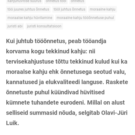
kahjuhüvitise suurus
õnnetus tööl
õnnetus
töö juures juhtus õnnetus
tööl juhtus õnnetus
moraalne kahju
moraalse kahju hüvitamine
moraalne kahju tööõnnetuse puhul
juristi abi
juristi konsultatsioon
Kui juhtub tööõnnetus, peab tööandja
korvama kogu tekkinud kahju: nii
tervisekahjustuse tõttu tekkinud kulud kui ka
moraalse kahju ehk õnnetusega seotud valu,
kannatused ja elukvaliteedi languse. Raskete
õnnetuste puhul küündivad hüvitised
kümnete tuhandete eurodeni. Millal on alust
selliseid summasid nõuda, selgitab Olavi-Jüri
Luik.