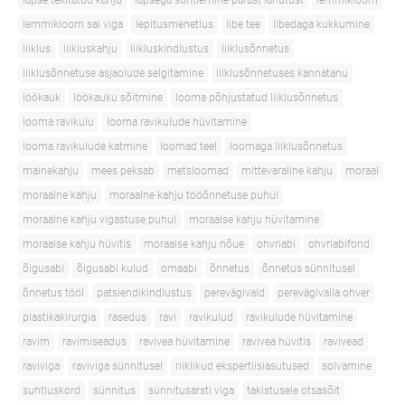
lapse tekitatud kahju
lapsega suhtlemine pärast lahutust
lemmikloom
lemmikloom sai viga
lepitusmenetlus
libe tee
libedaga kukkumine
liiklus
liikluskahju
liikluskindlustus
liiklusõnnetus
liiklusõnnetuse asjaolude selgitamine
liiklusõnnetuses kannatanu
löökauk
löökauku sõitmine
looma põhjustatud liiklusõnnetus
looma ravikulu
looma ravikulude hüvitamine
looma ravikulude katmine
loomad teel
loomaga liiklusõnnetus
mainekahju
mees peksab
metsloomad
mittevaraline kahju
moraal
moraalne kahju
moraalne kahju tööõnnetuse puhul
moraalne kahju vigastuse puhul
moraalse kahju hüvitamine
moraalse kahju hüvitis
moraalse kahju nõue
ohvriabi
ohvriabifond
õigusabi
õigusabi kulud
omaabi
õnnetus
õnnetus sünnitusel
õnnetus tööl
patsiendikindlustus
perevägivald
perevägivalla ohver
plastikakirurgia
rasedus
ravi
ravikulud
ravikulude hüvitamine
ravim
ravimiseadus
ravivea hüvitamine
ravivea hüvitis
ravivead
raviviga
raviviga sünnitusel
riiklikud ekspertiisiasutused
solvamine
suhtluskord
sünnitus
sünnitusarsti viga
takistusele otsasõit