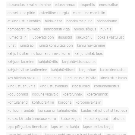
ebaseaduslik vallandamine
edusammud
ekspertiis
enesekaitse
enesekaitse piirid
esteetiline kirurgia
esteetiline meditsiin
et kindlustus kehtiks
hädakaitse
hädakaitse piirid
hädaseisund
hambaarsti ravivead
hambaarsti viga
hooldusõigus
hüvitis
ilumeditsiin
iluoperatsioon
ilusüstid
isikukahju
jooksis vastu ust
jurist
juristi abi
juristi konsultatsioon
kahju hüvitamine
kahju hüvitamine looma rünnaku korral
kahju tekitab laps
kahjude katmine
kahjuhüvitis
kahjuhüvitise suurus
kahjuhüvitise taotlemine
kahjuhüvitised
kahjunõue
kaskokindlustus
kes hüvitab ravikulu
kindlustus
kindlustus ei hüvita
kindlustus katab
kindlustushüvitis
kindlustusvaidlus
klaasuksed
kodukindlustus
koduloomad
kodune vägivald
koerarünnak
koerterünnak
kohtulahend
kohtupraktika
koroona
koroonavaktsiin
kui loom ründab
kui suur on kahjuhüvitis
kuidas kahjuhüvitist taotleda
kuidas käituda õnnetuse korral
kutsehaigus
kutsehaigused
lahutus
laps põhjustas õnnetuse
laps tekitas kahju
lapse tekitas kahju