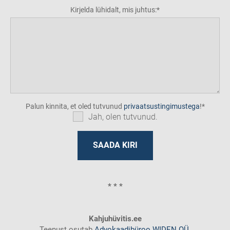
Kirjelda lühidalt, mis juhtus:
Palun kinnita, et oled tutvunud
privaatsustingimustega
!
Jah, olen tutvunud.
* * *
Kahjuhüvitis.ee
Teenust osutab
Advokaadibüroo WIDEN OÜ
.